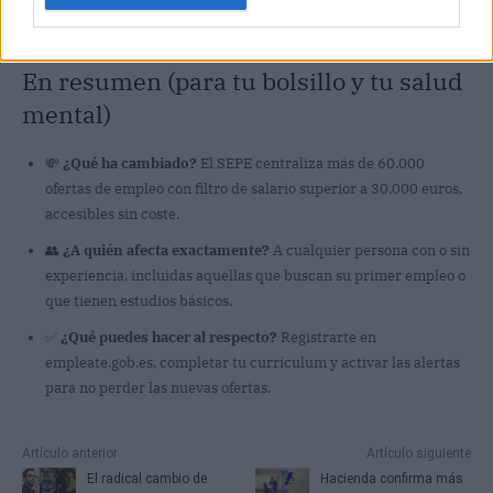
esté esperándote.
En resumen (para tu bolsillo y tu salud
mental)
💸
¿Qué ha cambiado?
El SEPE centraliza más de 60.000
ofertas de empleo con filtro de salario superior a 30.000 euros,
accesibles sin coste.
👥
¿A quién afecta exactamente?
A cualquier persona con o sin
experiencia, incluidas aquellas que buscan su primer empleo o
que tienen estudios básicos.
✅
¿Qué puedes hacer al respecto?
Registrarte en
empleate.gob.es, completar tu currículum y activar las alertas
para no perder las nuevas ofertas.
Artículo anterior
Artículo siguiente
El radical cambio de
Hacienda confirma más