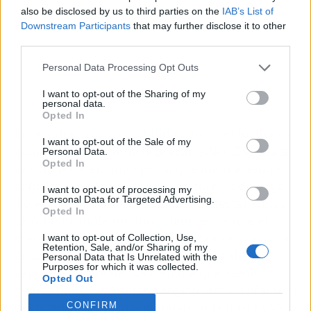
also be disclosed by us to third parties on the
IAB’s List of
Downstream Participants
that may further disclose it to other
third parties.
Personal Data Processing Opt Outs
I want to opt-out of the Sharing of my
personal data.
Opted In
Para quien busca estabilidad, un sueldo digno o
I want to opt-out of the Sale of my
simplemente salir de la precariedad, Empléate
Personal Data.
Opted In
se convierte en una opción que ahorra tiempo y
evita los laberintos de las plataformas de pago.
I want to opt-out of processing my
Personal Data for Targeted Advertising.
No es magia, pero el volumen de ofertas —más
Opted In
de 60.000 ahora mismo— demuestra que el
mercado laboral tiene huecos para salarios por
I want to opt-out of Collection, Use,
Retention, Sale, and/or Sharing of my
encima de los 30.000 euros, incluso sin
Personal Data that Is Unrelated with the
Purposes for which it was collected.
experiencia previa. La semana que viene,
Opted Out
dedica quince minutos a registrarte y a afinar tu
búsqueda: puede que el trabajo que buscas ya
CONFIRM