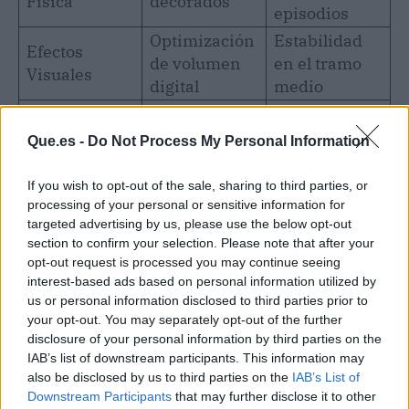
Física
decorados
episodios
Optimización
Estabilidad
Efectos
de volumen
en el tramo
Visuales
digital
medio
Caída
Campaña
Inversión
drástica en el
Que.es -
Do Not Process My Personal Information
Global
concentrada
desenlace
If you wish to opt-out of the sale, sharing to third parties, or
El coste final de la temporada encendió las
processing of your personal or sensitive information for
alarmas financieras debido a la volatilidad del
targeted advertising by us, please use the below opt-out
section to confirm your selection. Please note that after your
espectador contemporáneo que abandona las
opt-out request is processed you may continue seeing
series si no encuentra respuestas inmediatas.
interest-based ads based on personal information utilized by
El modelo actual exige un nivel de fidelidad que
us or personal information disclosed to third parties prior to
The Acolyte
no logró sostener en sus episodios
your opt-out. You may separately opt-out of the further
finales, precipitando decisiones ejecutivas
disclosure of your personal information by third parties on the
IAB’s list of downstream participants. This information may
complejas.
also be disclosed by us to third parties on the
IAB’s List of
Downstream Participants
that may further disclose it to other