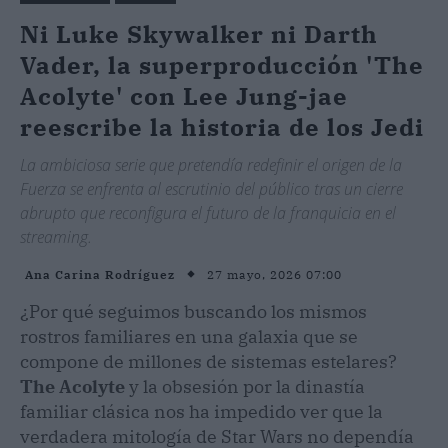
Ni Luke Skywalker ni Darth
Vader, la superproducción 'The
Acolyte' con Lee Jung-jae
reescribe la historia de los Jedi
La ambiciosa serie que pretendía redefinir el origen de la
Fuerza se enfrenta al escrutinio del público tras un cierre
abrupto que reconfigura el futuro de la franquicia en el
streaming.
27 mayo, 2026 07:00
Ana Carina Rodríguez
¿Por qué seguimos buscando los mismos
rostros familiares en una galaxia que se
compone de millones de sistemas estelares?
The Acolyte
y la obsesión por la dinastía
familiar clásica nos ha impedido ver que la
verdadera mitología de Star Wars no dependía