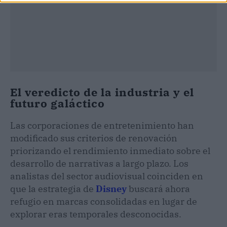
El veredicto de la industria y el
futuro galáctico
Las corporaciones de entretenimiento han
modificado sus criterios de renovación
priorizando el rendimiento inmediato sobre el
desarrollo de narrativas a largo plazo. Los
analistas del sector audiovisual coinciden en
que la estrategia de
Disney
buscará ahora
refugio en marcas consolidadas en lugar de
explorar eras temporales desconocidas.