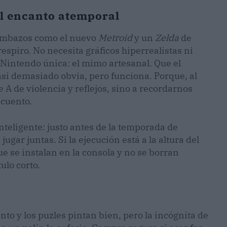
el encanto atemporal
bombazos como el nuevo
Metroid
y un
Zelda
de
spiro. No necesita gráficos hiperrealistas ni
 Nintendo única: el mimo artesanal. Que el
asi demasiado obvia, pero funciona. Porque, al
e A de violencia y reflejos, sino a recordarnos
 cuento.
nteligente: justo antes de la temporada de
ugar juntas. Si la ejecución está a la altura del
ue se instalan en la consola y no se borran
ulo corto.
anto y los puzles pintan bien, pero la incógnita de