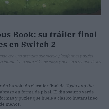
us Book: su tráiler final
es en Switch 2
ntendo con una aventura que mezcla plataformas y puzles
a su lanzamiento para el 21 de mayo y apunta a ser uno de los
ndo ha soltado el tráiler final de
Yoshi and the
 abrazo en forma de píxel. El dinosaurio verde
formas y puzles que huele a clásico instantáneo
 de menos.