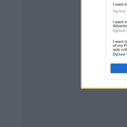
I want t
Opted 
I want 
Advertis
Opted 
I want t
of my P
was col
Opted 
P