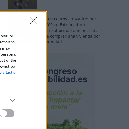
110.000 euros en Madrid por
31.000 en Extremadura: el
dinero ahorrado que necesitas
para comprar una vivienda por
sonal or
comunidad
ection to
ou may
 personal
out of the
 downstream
B’s List of