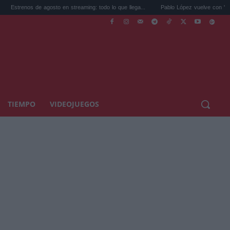
gosto en streaming: todo lo que llega...
Pablo López vuelve con 'El Cuatro': su nuevo
TIEMPO
VIDEOJUEGOS