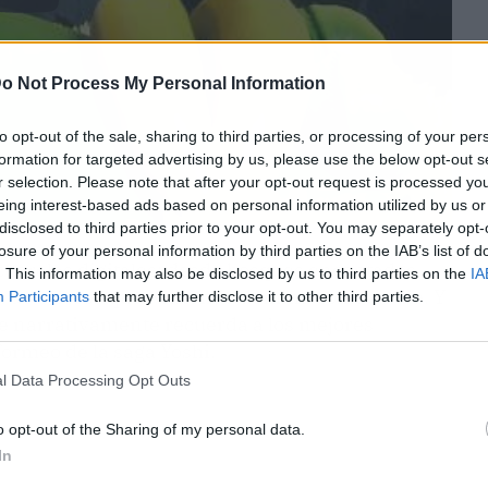
o Not Process My Personal Information
to opt-out of the sale, sharing to third parties, or processing of your per
formation for targeted advertising by us, please use the below opt-out s
r selection. Please note that after your opt-out request is processed y
eing interest-based ads based on personal information utilized by us or
disclosed to third parties prior to your opt-out. You may separately opt-
losure of your personal information by third parties on the IAB’s list of
acuarelas digitales: desde bosques encantados
. This information may also be disclosed by us to third parties on the
IA
eta de colores que Nintendo domina como nadie. Y
Participants
that may further disclose it to other third parties.
ue narrativamente recuerda a los mejores
formeo de la saga Yoshi.
l Data Processing Opt Outs
o opt-out of the Sharing of my personal data.
In