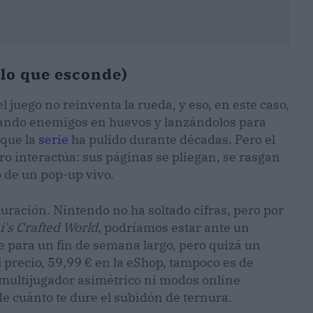
y lo que esconde)
juego no reinventa la rueda, y eso, en este caso,
ando enemigos en huevos y lanzándolos para
 que la
serie
ha pulido durante décadas. Pero el
ro interactúa: sus páginas se pliegan, se rasgan
 de un pop-up vivo.
duración. Nintendo no ha soltado cifras, pero por
i's Crafted World
, podríamos estar ante un
te para un fin de semana largo, pero quizá un
l precio, 59,99 € en la eShop, tampoco es de
ce multijugador asimétrico ni modos online
 cuánto te dure el subidón de ternura.