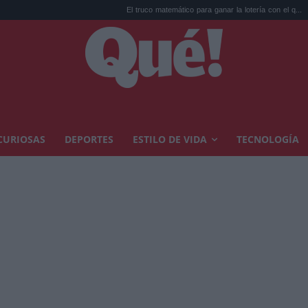
El truco matemático para ganar la lotería con el q...
Estrenos de a
CURIOSAS
DEPORTES
ESTILO DE VIDA
TECNOLOGÍA