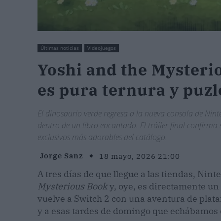
Últimas noticias
Videojuegos
Yoshi and the Mysterio
es pura ternura y puzl
El dinosaurio verde regresa a la nueva consola de Ni
dentro de un libro encantado. El tráiler final confirm
exclusivos más adorables del catálogo.
Jorge Sanz
18 mayo, 2026 21:00
A tres días de que llegue a las tiendas, Ninte
Mysterious Book
y, oye, es directamente un
vuelve a Switch 2 con una aventura de plata
y a esas tardes de domingo que echábamos