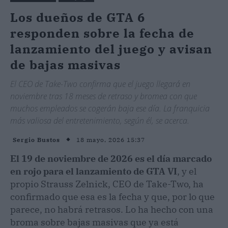
Los dueños de GTA 6
responden sobre la fecha de
lanzamiento del juego y avisan
de bajas masivas
El CEO de Take-Two confirma que el juego llegará en
noviembre tras 18 meses de retraso y bromea con que
muchos empleados se cogerán baja ese día. La franquicia
más valiosa del entretenimiento, según él, se acerca.
18 mayo, 2026 15:37
Sergio Bustos
El 19 de noviembre de 2026 es el día marcado
en rojo para el lanzamiento de GTA VI
, y el
propio Strauss Zelnick, CEO de Take-Two, ha
confirmado que esa es la fecha y que, por lo que
parece, no habrá retrasos. Lo ha hecho con una
broma sobre bajas masivas que ya está