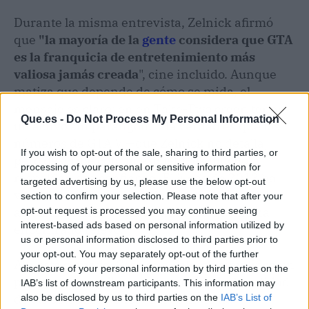
Durante la misma entrevista, Zelnick afirmó
que
"la mayoría de la
gente
considera que GTA
es la franquicia de entretenimiento más
valiosa jamás creada
", cine incluido. Aunque
matiza que depende de cómo se mida, el
mensaje es claro: en en Take-Two creen tener
Que.es -
Do Not Process My Personal Information
un activo sin parangón. Y la verdad es que los
números de GTA V —que Zelnick no detalla,
If you wish to opt-out of the sale, sharing to third parties, or
pero describe con un escueto “es mucho”—
processing of your personal or sensitive information for
respaldan esa confianza. El juego de 2013 ha
targeted advertising by us, please use the below opt-out
vivido más de una década a base de
section to confirm your selection. Please note that after your
actualizaciones y una comunidad que no ha
opt-out request is processed you may continue seeing
interest-based ads based on personal information utilized by
encontrado relevo.
us or personal information disclosed to third parties prior to
your opt-out. You may separately opt-out of the further
Ahí está el matiz. Creo que Zelnick simplifica un
disclosure of your personal information by third parties on the
poco cuando atribuye la longevidad a la calidad
IAB’s list of downstream participants. This information may
de las actualizaciones. GTA Online ha
also be disclosed by us to third parties on the
IAB’s List of