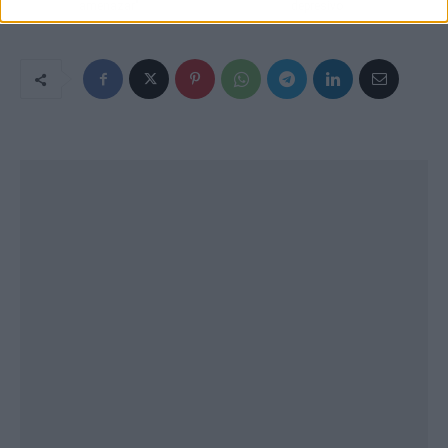
amenazar"
depresivo