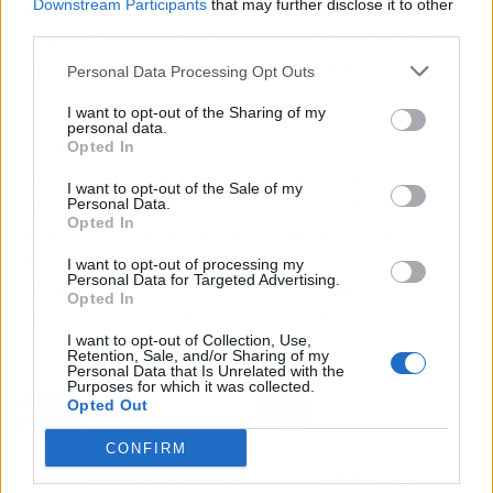
Downstream Participants
that may further disclose it to other
funcionado a pleno rendimiento también
third parties.
porque Rockstar no ha estrenado nada de la
saga principal en años, y la comunidad no tenía
Personal Data Processing Opt Outs
otro sitio al que ir. Eso está a punto de cambiar.
I want to opt-out of the Sharing of my
personal data.
Opted In
El 19 de noviembre de 2026, si nada se tuerce,
GTA VI destapará el tarro de las esencias. Y
I want to opt-out of the Sale of my
entonces sabremos si la espera realmente
Personal Data.
Opted In
mereció la pena o si la maquinaria del hype ha
inflado un globo que puede estallar. Pero,
I want to opt-out of processing my
Personal Data for Targeted Advertising.
viendo el historial de Rockstar, el riesgo desde
Opted In
luego es menor que con otros estudios.
I want to opt-out of Collection, Use,
Retention, Sale, and/or Sharing of my
Personal Data that Is Unrelated with the
Artículo anterior
Artículo siguiente
Purposes for which it was collected.
Opted Out
Shakira gana a Hacienda
Lego Batman: Legacy of
y publica un
the Dark Knight me ha
CONFIRM
comunicado: "Se ha
encantado: estoy harto
utilizado mi nombre para
del Bruce Wayne