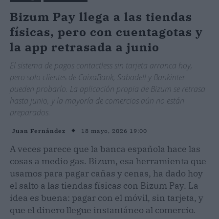
Bizum Pay llega a las tiendas
físicas, pero con cuentagotas y
la app retrasada a junio
El sistema de pagos contactless sin tarjeta arranca hoy,
pero solo clientes de CaixaBank, Sabadell y Bankinter
pueden probarlo. La aplicación propia de Bizum se retrasa
hasta junio, y la mayoría de comercios aún no están
preparados.
18 mayo, 2026 19:00
Juan Fernández
A veces parece que la banca española hace las
cosas a medio gas. Bizum, esa herramienta que
usamos para pagar cañas y cenas, ha dado hoy
el salto a las tiendas físicas con Bizum Pay. La
idea es buena: pagar con el móvil, sin tarjeta, y
que el dinero llegue instantáneo al comercio.