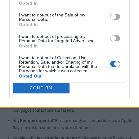
Opted In
I want to opt-out of the Sale of my
Personal Data.
Opted In
I want to opt-out of processing my
Personal Data for Targeted Advertising.
Opted In
I want to opt-out of Collection, Use,
Retention, Sale, and/or Sharing of my
Personal Data that Is Unrelated with the
Purposes for which it was collected.
Opted Out
El resumen para vagos (TL;DR)
CONFIRM
🎯
¿Qué ha pasado?
Bizum Pay se estrena hoy en tiendas físicas
con pagos contactless sin tarjeta.
🔥
¿Por qué importa?
Es el primer gran competidor para Apple
Pay, pero el lanzamiento es ultra limitado.
🤔
¿Nos afecta o es solo un meme?
Afectará cuando llegue a tu