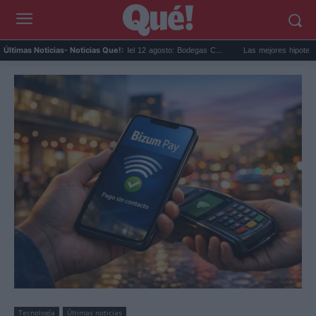
Eclipse solar en Cariñena del 12 agosto: Bodegas C...
Las mejores hipotecas de agos
Últimas Noticias
- Noticias Que!:
Tecnología
Últimas noticias