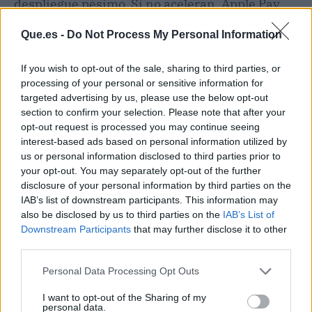
despliegue pésimo. Si no aceleran, Apple Pay
seguirá siendo el rey del contactless en España
Que.es -
Do Not Process My Personal Information
—y eso que ni siquiera es su mercado principal.
If you wish to opt-out of the sale, sharing to third parties, or
processing of your personal or sensitive information for
targeted advertising by us, please use the below opt-out
section to confirm your selection. Please note that after your
opt-out request is processed you may continue seeing
interest-based ads based on personal information utilized by
us or personal information disclosed to third parties prior to
your opt-out. You may separately opt-out of the further
disclosure of your personal information by third parties on the
IAB’s list of downstream participants. This information may
also be disclosed by us to third parties on the
IAB’s List of
Downstream Participants
that may further disclose it to other
third parties.
Personal Data Processing Opt Outs
Publicidad
I want to opt-out of the Sharing of my
personal data.