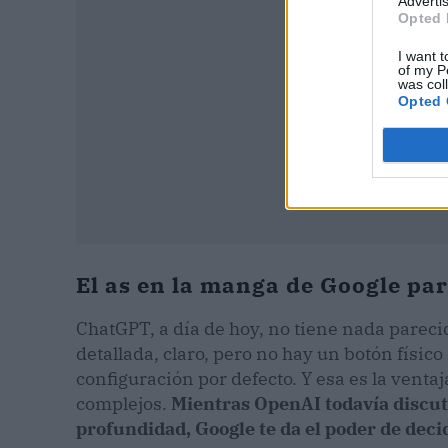
Advertis
Opted 
I want t
of my P
was col
Opted 
El as en la manga de Google pa
ChatGPT, a día de hoy, no tiene nada pareci
detallada, claro, pero no hay un botón físic
configuración por defecto. Y esa es la venta
complejos.
Mientras OpenAI todavía discute
profundidad, Google te da el poder de decid