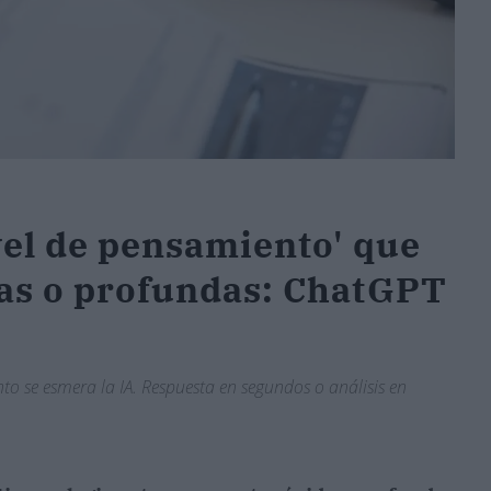
vel de pensamiento' que
das o profundas: ChatGPT
to se esmera la IA. Respuesta en segundos o análisis en