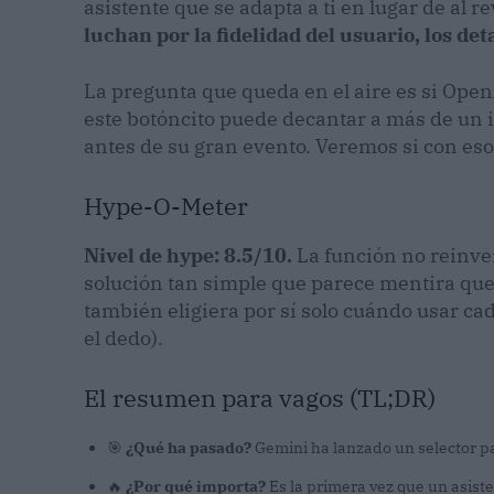
asistente que se adapta a ti en lugar de al r
luchan por la fidelidad del usuario, los det
La pregunta que queda en el aire es si OpenA
este botóncito puede decantar a más de un i
antes de su gran evento. Veremos si con eso 
Hype-O-Meter
Nivel de hype: 8.5/10.
La función no reinven
solución tan simple que parece mentira que
también eligiera por sí solo cuándo usar c
el dedo).
El resumen para vagos (TL;DR)
🎯
¿Qué ha pasado?
Gemini ha lanzado un selector pa
🔥
¿Por qué importa?
Es la primera vez que un asiste