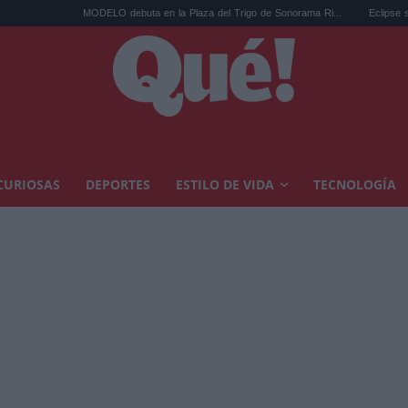
MODELO debuta en la Plaza del Trigo de Sonorama Ri...
Eclipse solar en Cariñ
CURIOSAS
DEPORTES
ESTILO DE VIDA
TECNOLOGÍA