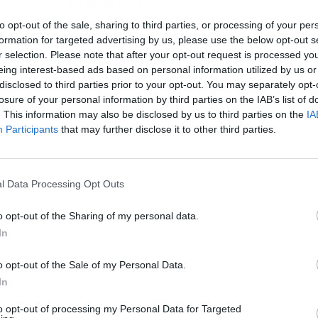
n deslizar un dedo.
La función está llegando de
no te agobies: debería aparecer en tu móvil en los
to opt-out of the sale, sharing to third parties, or processing of your per
formation for targeted advertising by us, please use the below opt-out s
r selection. Please note that after your opt-out request is processed y
eing interest-based ads based on personal information utilized by us or
disclosed to third parties prior to your opt-out. You may separately opt-
losure of your personal information by third parties on the IAB’s list of
. This information may also be disclosed by us to third parties on the
IA
Participants
that may further disclose it to other third parties.
l Data Processing Opt Outs
o opt-out of the Sharing of my personal data.
In
o opt-out of the Sale of my Personal Data.
ublicidad
In
to opt-out of processing my Personal Data for Targeted