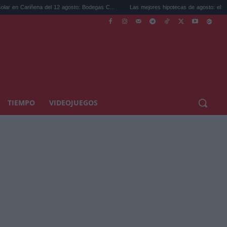
ena del 12 agosto: Bodegas C...
Las mejores hipotecas de agosto: el TAE más compet
TIEMPO
VIDEOJUEGOS