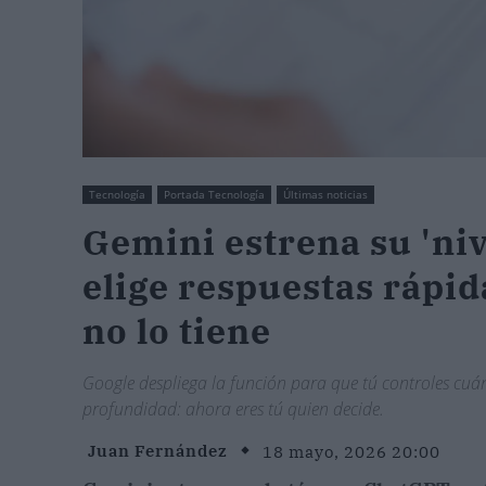
Tecnología
Portada Tecnología
Últimas noticias
Gemini estrena su 'ni
elige respuestas rápi
no lo tiene
Google despliega la función para que tú controles cuán
profundidad: ahora eres tú quien decide.
Juan Fernández
18 mayo, 2026 20:00