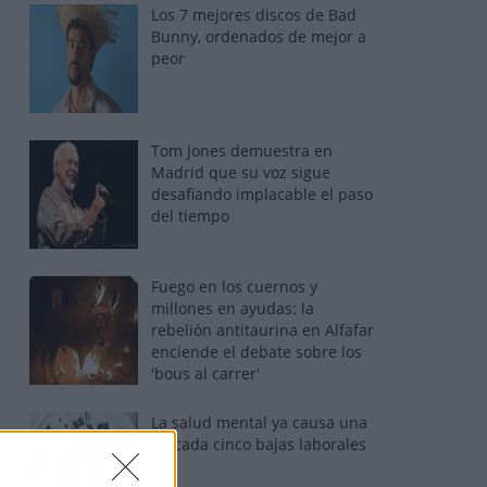
Los 7 mejores discos de Bad
Bunny, ordenados de mejor a
peor
Tom Jones demuestra en
Madrid que su voz sigue
desafiando implacable el paso
del tiempo
Fuego en los cuernos y
millones en ayudas: la
rebelión antitaurina en Alfafar
enciende el debate sobre los
'bous al carrer'
La salud mental ya causa una
de cada cinco bajas laborales