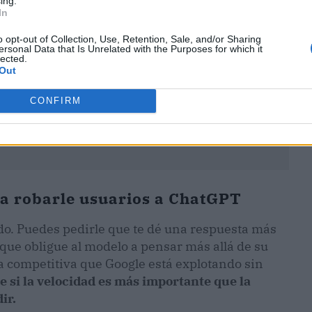
ing.
In
o opt-out of Collection, Use, Retention, Sale, and/or Sharing
ersonal Data that Is Unrelated with the Purposes for which it
lected.
Out
CONFIRM
ra robarle usuarios a ChatGPT
do. Puedes pedirle que te dé una respuesta más
o que obligue al modelo a pensar más allá de su
ja competitiva que Google está explotando sin
 si la velocidad es más importante que la
ir.