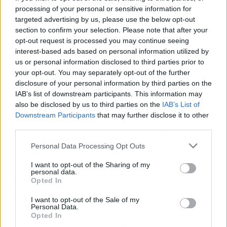
processing of your personal or sensitive information for
Requiere
Autopropulsa
targeted advertising by us, please use the below opt-out
agacharse,
section to confirm your selection. Please note that after your
da; se desliza
cargar cubos
opt-out request is processed you may continue seeing
sola por la
pesados de
interest-based ads based on personal information utilized by
Ergonomía y
estancia
us or personal information disclosed to third parties prior to
agua y
comodidad
reduciendo la
your opt-out. You may separately opt-out of the further
realizar
carga en
disclosure of your personal information by third parties on the
esfuerzo de
IAB’s list of downstream participants. This information may
espalda y
torsión para
also be disclosed by us to third parties on the
IAB’s List of
brazos.
escurrir.
Downstream Participants
that may further disclose it to other
third parties.
El mocho
Elimina los
húmedo
Personal Data Processing Opt Outs
residuos
puede
orgánicos de
I want to opt-out of the Sharing of my
acumular
personal data.
forma más
Control de
bacterias y
Opted In
efectiva,
olores
olores si no
reduciendo a
I want to opt-out of the Sale of my
se desinfecta
Personal Data.
la vez el olor a
Opted In
y se seca
mascota en el