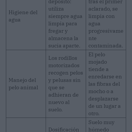
depósito:
tras el primer
utiliza
aclarado, se
Higiene del
siempre agua
limpia con
agua
limpia para
agua
fregar y
progresivame
almacena la
nte
sucia aparte.
contaminada.
El pelo
Los rodillos
mojado
motorizados
tiende a
recogen pelos
enredarse en
Manejo del
y pelusas sin
las fibras del
pelo animal
que se
mocho o a
adhieran de
desplazarse
nuevo al
de un lugar a
suelo.
otro.
Suelo muy
Dosificación
húmedo