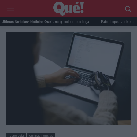
Estrenos de agosto en streaming: todo lo que llega...
Pablo López vuelve con 'El Cua
Últimas Noticias
- Noticias Que!:
Tecnología
Últimas noticias