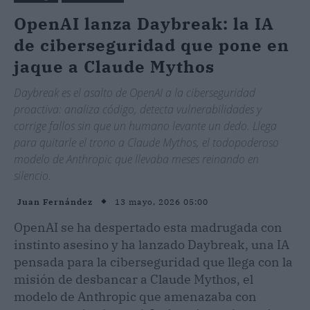
OpenAI lanza Daybreak: la IA
de ciberseguridad que pone en
jaque a Claude Mythos
Daybreak es el asalto de OpenAI a la ciberseguridad
proactiva: analiza código, detecta vulnerabilidades y
corrige fallos sin que un humano levante un dedo. Llega
para quitarle el trono a Claude Mythos, el todopoderoso
modelo de Anthropic que llevaba meses reinando en
silencio.
13 mayo, 2026 05:00
Juan Fernández
OpenAI se ha despertado esta madrugada con
instinto asesino y ha lanzado Daybreak, una IA
pensada para la ciberseguridad que llega con la
misión de desbancar a Claude Mythos, el
modelo de Anthropic que amenazaba con