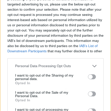
insinúan, el sector dará un salto bestial; si no,
targeted advertising by us, please use the below opt-out
será otro demo day para la galería — otra vez.
section to confirm your selection. Please note that after your
opt-out request is processed you may continue seeing
El resumen para vagos (TL;DR)
interest-based ads based on personal information utilized by
us or personal information disclosed to third parties prior to
your opt-out. You may separately opt-out of the further
🎯
¿Qué ha pasado?
OpenAI lanzó Daybreak, una IA de
disclosure of your personal information by third parties on the
ciberseguridad que compite con Claude Mythos.
IAB’s list of downstream participants. This information may
🔥
¿Por qué importa?
Porque promete eliminar
also be disclosed by us to third parties on the
IAB’s List of
vulnerabilidades desde el diseño del software, sin intervención
Downstream Participants
that may further disclose it to other
third parties.
humana.
🤔
¿Nos afecta o es solo un meme?
Si funciona, será el
Personal Data Processing Opt Outs
estándar; si no, otro troleo de la guerra de las IA.
I want to opt-out of the Sharing of my
personal data.
Opted In
Artículo anterior
Artículo siguiente
Resultados del sorteo de
Nuestra Señora de
I want to opt-out of the Sale of my
Personal Data.
la Bonoloto del 12 de
Fátima, santoral del 13
Opted In
mayo
de mayo
I want to opt-out of processing my