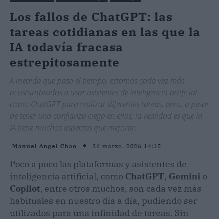
Los fallos de ChatGPT: las
tareas cotidianas en las que la
IA todavía fracasa
estrepitosamente
A medida que pasa el tiempo, estamos cada vez más
acostumbrados a usar asistentes de inteligencia artificial
como ChatGPT para realizar diferentes tareas, pero, a pesar
de tener una confianza ciega en ellos, la realidad es que la
IA tiene muchos aspectos que mejorar.
26 marzo, 2026 14:15
Manuel Angel Chao
Poco a poco las plataformas y asistentes de
inteligencia artificial, como
ChatGPT
,
Gemini
o
Copilot
, entre otros muchos, son cada vez más
habituales en nuestro día a día, pudiendo ser
utilizados para una infinidad de tareas. Sin