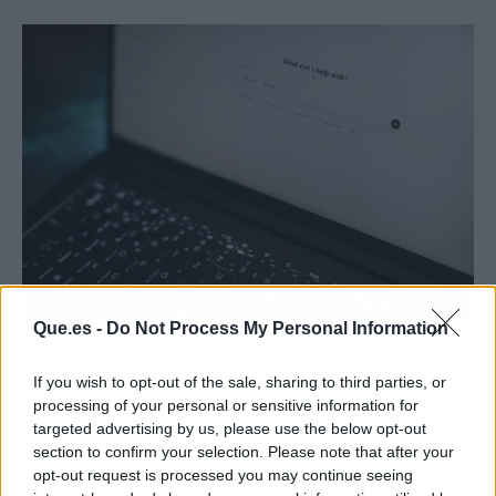
Que.es -
Do Not Process My Personal Information
Fuente: Unsplash
If you wish to opt-out of the sale, sharing to third parties, or
Más allá de ser consciente del aviso por el que
processing of your personal or sensitive information for
no debes subir fotos a
ChatGPT
y
Gemini
,
targeted advertising by us, please use the below opt-out
tienes que conocer los
modos de
section to confirm your selection. Please note that after your
funcionamiento de ChatGPT en los que no se
opt-out request is processed you may continue seeing