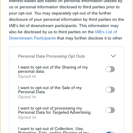
puede confiar
. Entre ellos podemos destacar los
interest-based ads based on personal information utilized by
us or personal information disclosed to third parties prior to
siguientes:
your opt-out. You may separately opt-out of the further
disclosure of your personal information by third parties on the
Falta de sentido común o intuición
: Al igual que sucede en
IAB’s list of downstream participants. This information may
otros muchos asistentes de IA, tienen el problema de que en
also be disclosed by us to third parties on the
IAB’s List of
muchas ocasiones interpretan las instrucciones humanas de
Downstream Participants
that may further disclose it to other
forma demasiado lateral o ignoran el sarcasmo o el contexto
third parties.
emocional.
Personal Data Processing Opt Outs
No siempre se ahorra tiempo
: OpenAI sigue mejorando sus
modelos de ChatGPT con la promesa de reducir enormemente
I want to opt-out of the Sharing of my
personal data.
las horas de trabajo. Sin embargo, numerosos estudios
Opted In
aseguran que el asistente sigue dando respuestas erróneas que
hay que corregir y que hace que haya que invertir más tiempo
I want to opt-out of the Sale of my
Personal Data.
que el deseado.
Opted In
Errores en matemáticas y razonamientos
: Aunque ChatGPT y
I want to opt-out of processing my
otros chatbots han mejorado notablemente en este sentido, aún
Personal Data for Targeted Advertising.
Opted In
presentan fallos a la hora de resolver problemas lógicos
complejos o al realizar determinados razonamientos. Hay que
I want to opt-out of Collection, Use,
tener mucho cuidado con ello, especialmente en el terreno de
Retention, Sale, and/or Sharing of my