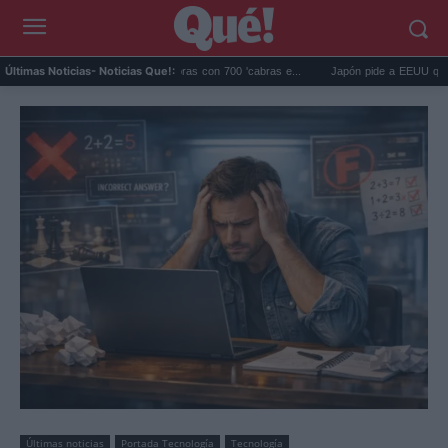
agos eliminó 140.000 cabras con 700 'cabras e...
Japón pide a EEUU que deje de us
Últimas Noticias
- Noticias Que!:
Últimas noticias
Portada Tecnología
Tecnología