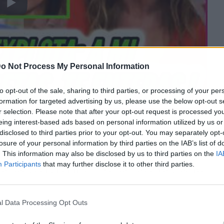
o Not Process My Personal Information
to opt-out of the sale, sharing to third parties, or processing of your per
formation for targeted advertising by us, please use the below opt-out s
r selection. Please note that after your opt-out request is processed y
eing interest-based ads based on personal information utilized by us or
tó de
¡De Viernes!
para anunciar que esperaba su
disclosed to third parties prior to your opt-out. You may separately opt-
losure of your personal information by third parties on the IAB’s list of
cerlo ante millones de espectadores antes que
. This information may also be disclosed by us to third parties on the
IA
ego y su primo José María Almoguera se
Participants
that may further disclose it to other third parties.
lespectador anónimo. El golpe fue doble: afectivo
l Data Processing Opt Outs