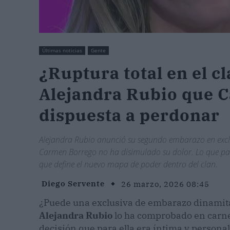
Últimas noticias
Gente
¿Ruptura total en el c
Alejandra Rubio que 
dispuesta a perdonar
Alejandra Rubio anunció su segundo embarazo en exclusi
Carmen Borrego no ha disimulado su dolor. Lo que par
que define el nuevo mapa de poder dentro del clan.
Diego Servente
26 marzo, 2026 08:45
¿Puede una exclusiva de embarazo dinamitar
Alejandra Rubio
lo ha comprobado en carne
decisión que para ella era íntima y personal