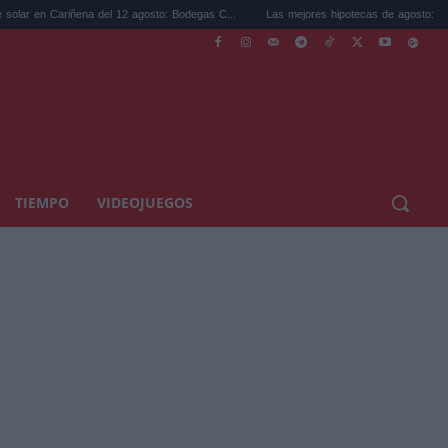
a del 12 agosto: Bodegas C...
Las mejores hipotecas de agosto: el TAE más compet..
TIEMPO
VIDEOJUEGOS