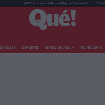
MODELO debuta en la Plaza del Trigo de Sonorama Ri...
Eclipse solar en Cariñen
CURIOSAS
DEPORTES
ESTILO DE VIDA
TECNOLOGÍA