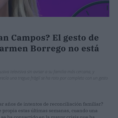
lan Campos? El gesto de
Carmen Borrego no está
va televisiva sin avisar a su familia más cercana, y
ecía una tregua frágil se ha roto por completo con un gesto
 años de intentos de reconciliación familiar?
 propia estas últimas semanas, cuando una
 se ha convertido en la mayor crisis que ha