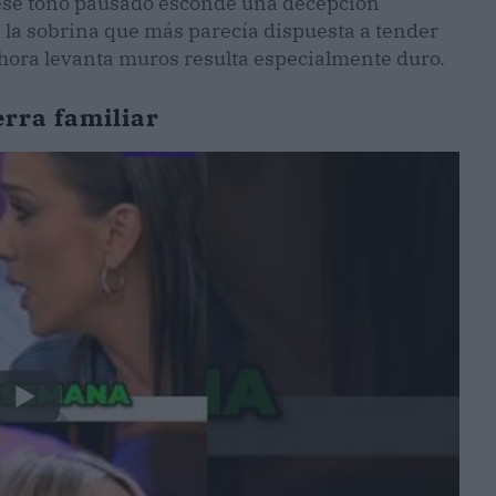
 ese tono pausado esconde una decepción
 la sobrina que más parecía dispuesta a tender
hora levanta muros resulta especialmente duro.
erra familiar