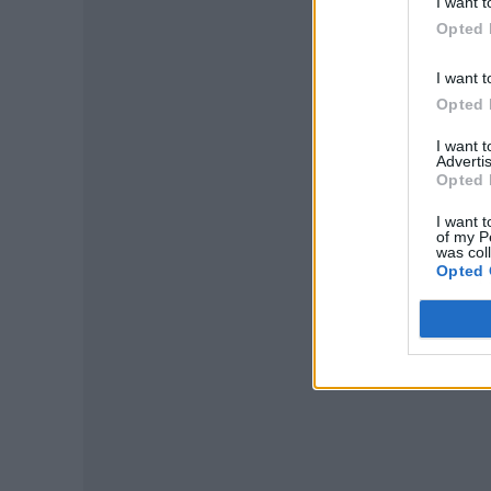
I want t
Opted 
I want t
Opted 
I want 
Advertis
Opted 
I want t
of my P
was col
Opted 
P