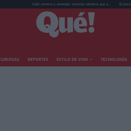
Calor extremo y ansiedad: síntomas idénticos que a...
El precio de la vivienda en V
CURIOSAS
DEPORTES
ESTILO DE VIDA
TECNOLOGÍA