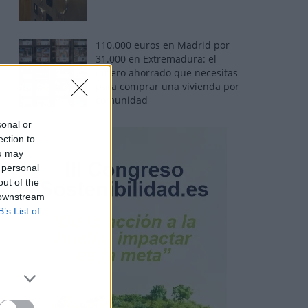
110.000 euros en Madrid por
31.000 en Extremadura: el
dinero ahorrado que necesitas
para comprar una vivienda por
comunidad
sonal or
ection to
ou may
 personal
out of the
 downstream
B’s List of