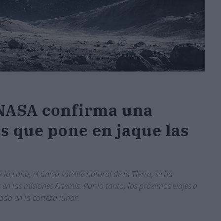
 NASA confirma una
s que pone en jaque las
 Luna, el único satélite natural de la Tierra, se ha
en las misiones Artemis. Por lo tanto, los próximos viajes a
ada en la corteza lunar.