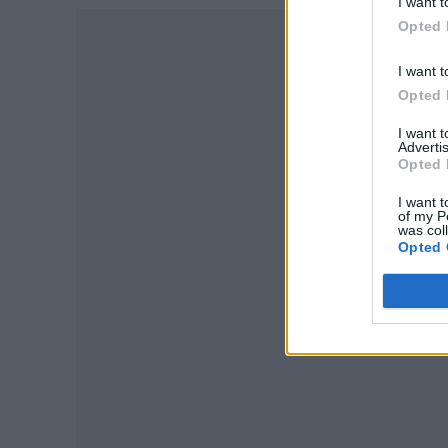
I want t
Opted 
I want t
Opted 
I want 
Advertis
Opted 
I want t
of my P
was col
Opted 
P