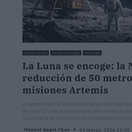
Últimas noticias
Portada Tecnología
Tecnología
La Luna se encoge: la
reducción de 50 metro
misiones Artemis
La agencia espacial estadounidense ha confirmado que la
encogido 50 metros, lo que podría tener consecuencias 
la Luna tendrán que estudiar la inestabilidad desarroll
Manuel Angel Chao
24 marzo, 2026 15:00