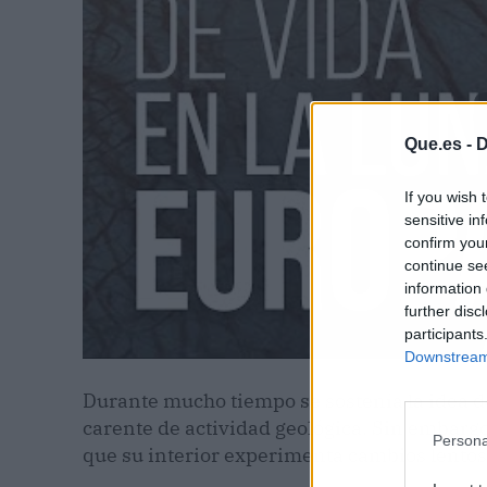
Que.es -
D
If you wish 
sensitive in
confirm you
continue se
information 
further disc
participants
Downstream 
Durante mucho tiempo se sostenía la idea d
carente de actividad geológica. Sin embarg
Persona
que su interior experimenta cambios lentos