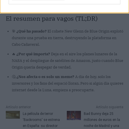
en que el espacio privado es fiable).
El resumen para vagos (TL;DR)
🎯
¿Qué ha pasado?
El cohete New Glenn de Blue Origin explotó
durante una prueba en tierra, destruyendo la plataforma en
Cabo Cañaveral.
🔥
¿Por qué importa?
Deja en el aire los planes lunares de la
NASA y el despliegue de satélites de Amazon, justo cuando Blue
Origin quería despegar de verdad.
🤔
¿Nos afecta o es solo un meme?
A día de hoy, solo los
inversores y los fans del espació lloran. Pero si algún día quieres
internet desde la Luna, empieza a preocuparte.
Artículo anterior
Artículo siguiente
La película de terror
Bad Bunny deja 25
'Backrooms' se estrena
millones de euros en la
en España: su director
noche de Madrid y una