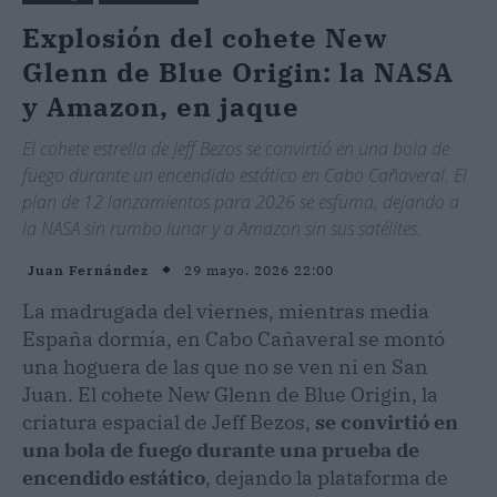
Explosión del cohete New
Glenn de Blue Origin: la NASA
y Amazon, en jaque
El cohete estrella de Jeff Bezos se convirtió en una bola de
fuego durante un encendido estático en Cabo Cañaveral. El
plan de 12 lanzamientos para 2026 se esfuma, dejando a
la NASA sin rumbo lunar y a Amazon sin sus satélites.
29 mayo, 2026 22:00
Juan Fernández
La madrugada del viernes, mientras media
España dormía, en Cabo Cañaveral se montó
una hoguera de las que no se ven ni en San
Juan. El cohete New Glenn de Blue Origin, la
criatura espacial de Jeff Bezos,
se convirtió en
una bola de fuego durante una prueba de
encendido estático
, dejando la plataforma de