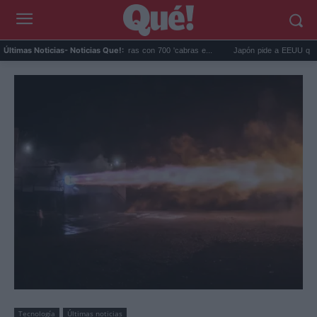
ápagos eliminó 140.000 cabras con 700 'cabras e...
Japón pide a EEUU que deje de 
Últimas Noticias
- Noticias Que!:
Tecnología
Últimas noticias