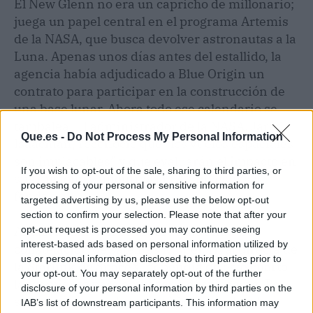
El New Glenn no era un capricho de millonario;
juega un papel central en el programa Artemis
de la NASA, que busca devolver astronautas a la
Luna. Apenas unos días antes del estallido, la
agencia había adjudicado a Blue Origin un
contrato para participar en la construcción de
una base lunar. Ahora todo ese calendario se
tambalea. El administrador de la NASA, Jared
Que.es -
Do Not Process My Personal Information
Isaacman, reconoció que “los vuelos espaciales
son implacables” y que evaluarán el impacto en
If you wish to opt-out of the sale, sharing to third parties, or
sus misiones, mientras la FAA investiga a
processing of your personal or sensitive information for
fondo.
targeted advertising by us, please use the below opt-out
section to confirm your selection. Please note that after your
Amazon también se muerde las uñas. Su
opt-out request is processed you may continue seeing
interest-based ads based on personal information utilized by
constelación de satélites Kuiper, rival directa de
us or personal information disclosed to third parties prior to
la Starlink de SpaceX, dependía de este cuarto
your opt-out. You may separately opt-out of the further
lanzamiento para empezar a desplegarse. Por
disclosure of your personal information by third parties on the
suerte, ninguno de los satélites iba a bordo
IAB’s list of downstream participants. This information may