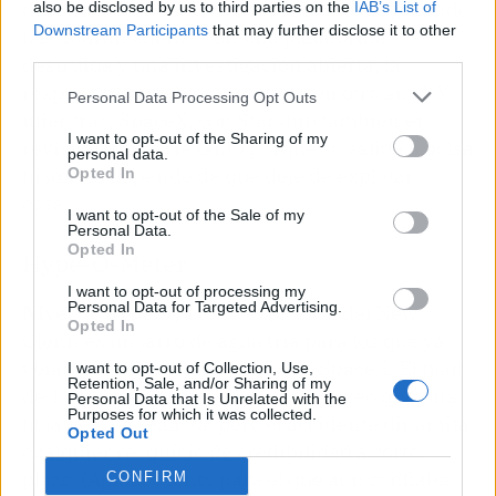
durante la prueba, pero la pregunta es: ¿cuándo
also be disclosed by us to third parties on the
IAB’s List of
Downstream Participants
that may further disclose it to other
los subirán ahora? Con una plataforma
third parties.
destruida y una investigación abierta, la
respuesta probablemente sea “en otro año”. Y
Personal Data Processing Opt Outs
mientras, SpaceX, con Starship también en
I want to opt-out of the Sharing of my
revisión, no se ríe tanto porque su salida a bolsa
personal data.
histórica depende de que deje de explotar
Opted In
cosas.
I want to opt-out of the Sale of my
Personal Data.
Opted In
Hype-O-Meter
I want to opt-out of processing my
Personal Data for Targeted Advertising.
Nivel de hype: 7/10.
La explosión del New
Opted In
Glenn es un jarro de agua fría para los que ya
veían a Blue Orbit a la altura de SpaceX. El plan
I want to opt-out of Collection, Use,
Retention, Sale, and/or Sharing of my
de 12 lanzamientos era más un deseo que una
Personal Data that Is Unrelated with the
Purposes for which it was collected.
hoja de ruta realista, pero el accidente dinamita
Opted Out
cualquier resquicio de credibilidad a corto
plazo. (Aplauso lento para el que aún confiaba
CONFIRM