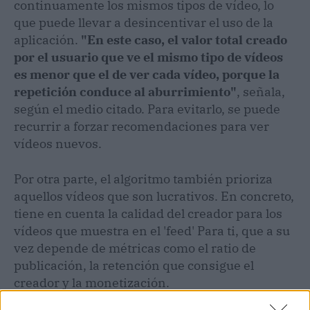
continuamente los mismos tipos de vídeo, lo
que puede llevar a desincentivar el uso de la
aplicación.
"En este caso, el valor total creado
por el usuario que ve el mismo tipo de vídeos
es menor que el de ver cada vídeo, porque la
repetición conduce al aburrimiento"
, señala,
según el medio citado. Para evitarlo, se puede
recurrir a forzar recomendaciones para ver
vídeos nuevos.
Por otra parte, el algoritmo también prioriza
aquellos vídeos que son lucrativos. En concreto,
tiene en cuenta la calidad del creador para los
vídeos que muestra en el 'feed' Para ti, que a su
vez depende de métricas como el ratio de
publicación, la retención que consigue el
creador y la monetización.