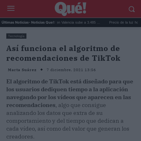
El precio de la vivienda en Valencia sube a 3.485 ...
Precio de la luz hoy, jueve
Últimas Noticias
- Noticias Que!:
Tecnología
Así funciona el algoritmo de
recomendaciones de TikTok
7 diciembre, 2021 13:56
Marta Suárez
El algoritmo de TikTok está diseñado para que
los usuarios dediquen tiempo a la aplicación
navegando por los vídeos que aparecen en las
recomendaciones
, algo que consigue
analizando los datos que extra de su
comportamiento y del tiempo que dedican a
cada vídeo, así como del valor que generan los
creadores.