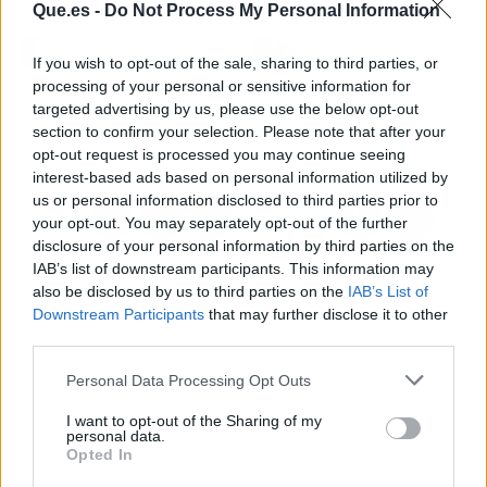
Que.es -
Do Not Process My Personal Information
Artículo anterior
Artículo siguiente
España supera a Suiza y
La nueva cámara
If you wish to opt-out of the sale, sharing to third parties, or
ya es el sexto país
retráctil de Oppo evita
processing of your personal or sensitive information for
europeo con más
que las lentes
targeted advertising by us, please use the below opt-out
financiación para
sobresalgan del cuerpo
section to confirm your selection. Please note that after your
startups
del móvil
opt-out request is processed you may continue seeing
interest-based ads based on personal information utilized by
us or personal information disclosed to third parties prior to
your opt-out. You may separately opt-out of the further
disclosure of your personal information by third parties on the
IAB’s list of downstream participants. This information may
also be disclosed by us to third parties on the
IAB’s List of
Downstream Participants
that may further disclose it to other
third parties.
Personal Data Processing Opt Outs
I want to opt-out of the Sharing of my
personal data.
Opted In