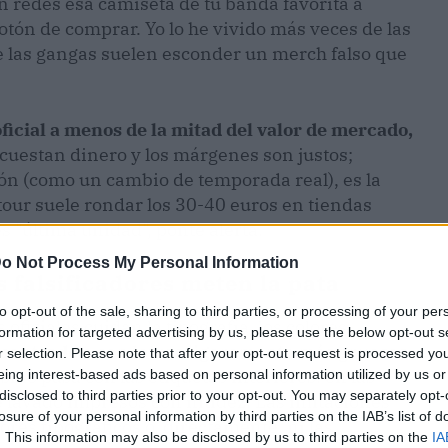
n redes esa camiseta de tu banda favorita a
botón de comprar. Yo lo he vivido más veces de las
e las gangas suelen esconder un merch falso que
oficial a menos de la mitad del valor de mercado,
 cuestan dinero y los márgenes son justos;
ción (como un cambio de temporada real), es la
our suele rondar los 30-40 euros en tiendas
s "última unidad", ponte alerta.
o Not Process My Personal Information
os falsificadores meten la pata
to opt-out of the sale, sharing to third parties, or processing of your per
 oficiales cuidan la tipografía, los colores
formation for targeted advertising by us, please use the below opt-out s
scentrado o con letras ligeramente más gruesas
r selection. Please note that after your opt-out request is processed y
ismo pasa con las etiquetas interiores: en las
eing interest-based ads based on personal information utilized by us or
disclosed to third parties prior to your opt-out. You may separately opt-
e lavado impresos con nitidez. Las imitaciones
losure of your personal information by third parties on the IAB’s list of
ores tipográficos o, directamente, ni las
. This information may also be disclosed by us to third parties on the
IA