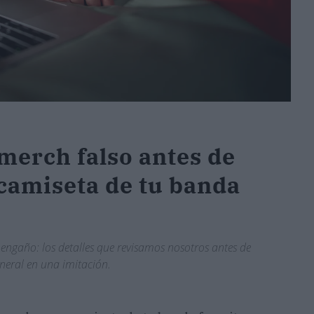
 merch falso antes de
camiseta de tu banda
 engaño: los detalles que revisamos nosotros antes de
neral en una imitación.