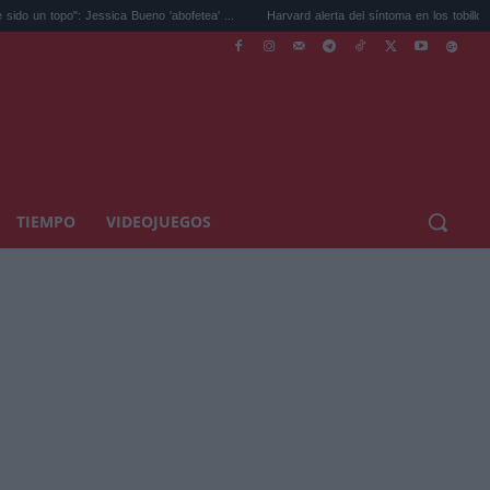
: Jessica Bueno 'abofetea' ...
Harvard alerta del síntoma en los tobillos por el ...
TIEMPO
VIDEOJUEGOS