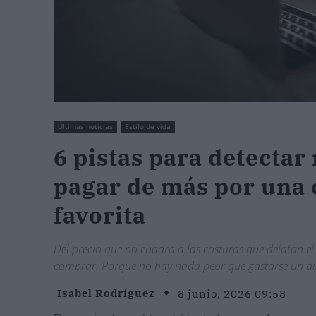
Últimas noticias
Estilo de vida
6 pistas para detectar
pagar de más por una 
favorita
Del precio que no cuadra a las costuras que delatan el
comprar. Porque no hay nada peor que gastarse un di
Isabel Rodríguez
8 junio, 2026 09:58