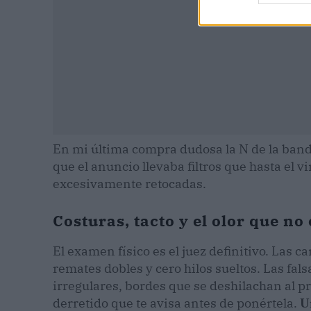
En mi última compra dudosa la N de la banda
que el anuncio llevaba filtros que hasta el vin
excesivamente retocadas.
Costuras, tacto y el olor que n
El examen físico es el juez definitivo. Las c
remates dobles y cero hilos sueltos. Las fal
irregulares, bordes que se deshilachan al pr
derretido que te avisa antes de ponértela.
U