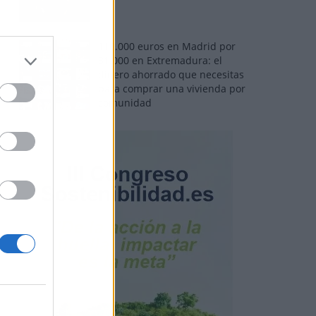
110.000 euros en Madrid por
31.000 en Extremadura: el
dinero ahorrado que necesitas
para comprar una vivienda por
comunidad