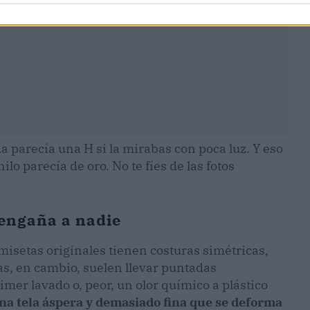
 parecía una H si la mirabas con poca luz. Y eso
ilo parecía de oro. No te fíes de las fotos
o engaña a nadie
amisetas originales tienen costuras simétricas,
sas, en cambio, suelen llevar puntadas
imer lavado o, peor, un olor químico a plástico
na tela áspera y demasiado fina que se deforma