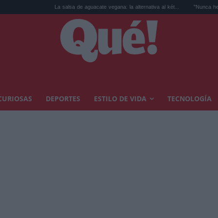
La salsa de aguacate vegana: la alternativa al két...
"Nunca he sido un topo"
CURIOSAS
DEPORTES
ESTILO DE VIDA
TECNOLOGÍA