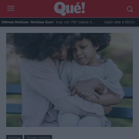
lápagos eliminó 140.000 cabras con 700 'cabras e...
Japón pide a EEUU que deje de
Últimas Noticias
- Noticias Que!:
Curiosas
Últimas noticias