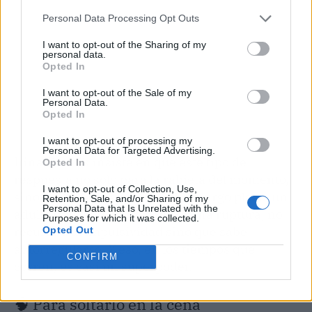
Personal Data Processing Opt Outs
I want to opt-out of the Sharing of my
personal data.
Opted In
I want to opt-out of the Sale of my
Personal Data.
Opted In
I want to opt-out of processing my
Personal Data for Targeted Advertising.
Irina Gorelik insiste en que este tipo de
Opted In
respuesta no solo para la rabieta del momento,
I want to opt-out of Collection, Use,
sino que siembra una semilla a largo plazo: un
Retention, Sale, and/or Sharing of my
Personal Data that Is Unrelated with the
adulto que, ante un despido o una ruptura, no
Purposes for which it was collected.
recurre a la impulsividad sino que sabe
Opted Out
autorregularse. Y eso, en los tiempos que
CONFIRM
corren, es casi un superpoder.
🧠 Para soltarlo en la cena