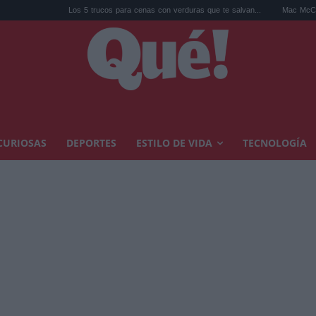
Los 5 trucos para cenas con verduras que te salvan...
Mac McClung, el tricamp
CURIOSAS
DEPORTES
ESTILO DE VIDA
TECNOLOGÍA