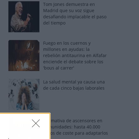
Tom Jones demuestra en
Madrid que su voz sigue
desafiando implacable el paso
del tiempo
Fuego en los cuernos y
millones en ayudas: la
rebelión antitaurina en Alfafar
enciende el debate sobre los
'bous al carrer'
La salud mental ya causa una
de cada cinco bajas laborales
Normativa de ascensores en
comunidades: hasta 40.000
euros de coste para adaptarlos