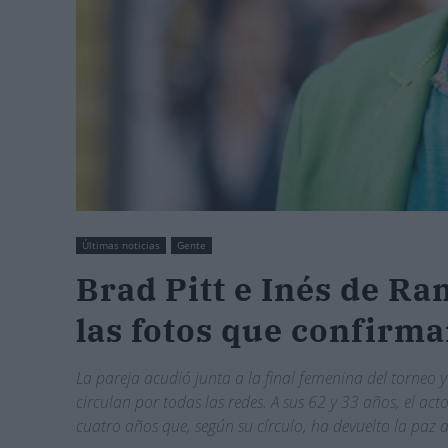
Últimas noticias
Gente
Brad Pitt e Inés de R
las fotos que confirma
La pareja acudió junta a la final femenina del torneo
circulan por todas las redes. A sus 62 y 33 años, el a
cuatro años que, según su círculo, ha devuelto la paz a