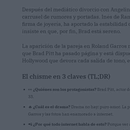
Después del mediático divorcio con Angelina 
carrusel de rumores y portadas. Inés de Ra
firma de joyería, ha aportado la estabilidad
insiste en que, por fin, Brad está sereno.
La aparición de la pareja en Roland Garros n
que Brad Pitt ha pasado página y está dispue
Hollywood que devora cada salida de tono, e
El chisme en 3 claves (TL;DR)
👀
¿Quiénes son los protagonistas?
Brad Pitt, actor 
33.
🔥
¿Cuál es el drama?
Drama no hay: puro amor. La pa
Garros y las fotos han enamorado a internet.
📲
¿Por qué todo internet habla de esto?
Porque ver 