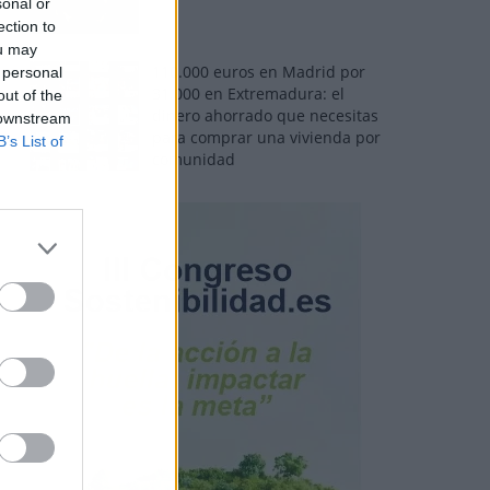
sonal or
ection to
ou may
110.000 euros en Madrid por
 personal
31.000 en Extremadura: el
out of the
dinero ahorrado que necesitas
 downstream
para comprar una vivienda por
B’s List of
comunidad