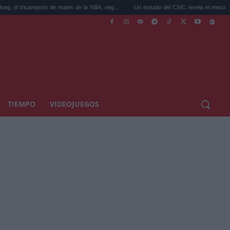
eón de mates de la NBA, neg...
Un estudio del CSIC revela el mecanismo biológico ..
TIEMPO
VIDEOJUEGOS