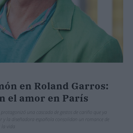
amón en Roland Garros:
n el amor en París
 y protagonizó una cascada de gestos de cariño que ya
ctor y la diseñadora española consolidan un romance de
 la vida