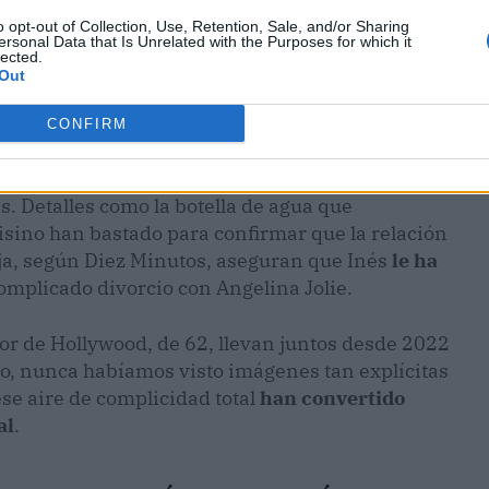
o opt-out of Collection, Use, Retention, Sale, and/or Sharing
ersonal Data that Is Unrelated with the Purposes for which it
lected.
Out
CONFIRM
. Detalles como la botella de agua que
isino han bastado para confirmar que la relación
eja, según Diez Minutos, aseguran que Inés
le ha
complicado divorcio con Angelina Jolie.
tor de Hollywood, de 62, llevan juntos desde 2022
o, nunca habíamos visto imágenes tan explícitas
ese aire de complicidad total
han convertido
al
.