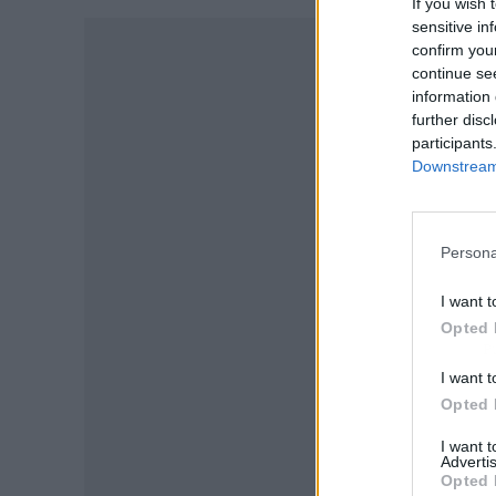
If you wish 
sensitive in
confirm you
continue se
information 
further disc
participants
Downstream 
Persona
I want t
Opted 
P
I want t
Opted 
I want 
Advertis
Opted 