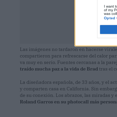
I want t
of my P
was col
Opted 
Las imágenes no tardaron en hacerse virales
compartieron para refrescarse del calor par
va muy en serio. Fuentes cercanas a la par
traído mucha paz a la vida de Brad
tras el 
La diseñadora española, de 33 años, y el ac
y comparten casa en California. Sin embarg
de su conexión. Los abrazos, las miradas y 
Roland Garros en su photocall más person