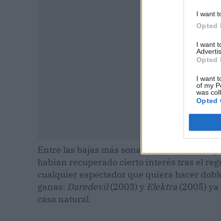
I want t
Opted 
I want 
Advertis
Opted 
I want t
of my P
was col
Opted 
Entre las bajas más sonadas están las dos pe
habían recuperado cierto interés tras el re
cualquier espectador que quiera hacer doble
ganas:
Daredevil
(2003) y
Elektra
(2005) ya 
casa natural.