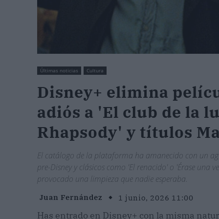
Últimas noticias
Cultura
Disney+ elimina pelícu
adiós a 'El club de la 
Rhapsody' y títulos M
El catálogo de la plataforma ha amanecido con un aguje
pre-Disney y clásicos como 'El renacido' o 'Érase una v
provocado una limpieza que nadie esperaba.
Juan Fernández
1 junio, 2026 11:00
Has entrado en Disney+ con la misma natura