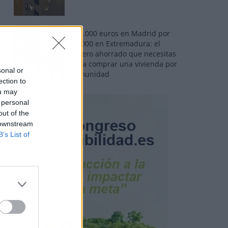
110.000 euros en Madrid por
31.000 en Extremadura: el
dinero ahorrado que necesitas
para comprar una vivienda por
sonal or
comunidad
ection to
ou may
 personal
out of the
 downstream
B’s List of