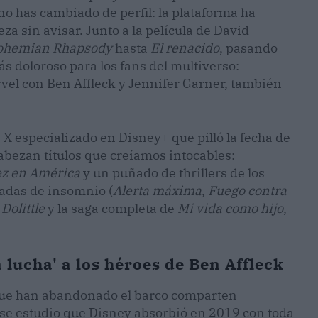
no has cambiado de perfil: la plataforma ha
a sin avisar. Junto a la película de David
ohemian Rhapsody
hasta
El renacido
, pasando
más doloroso para los fans del multiverso:
arvel con Ben Affleck y Jennifer Garner, también
e X especializado en Disney+ que pilló la fecha de
cabezan títulos que creíamos intocables:
ez en América
y un puñado de thrillers de los
adas de insomnio (
Alerta máxima
,
Fuego contra
Dolittle
y la saga completa de
Mi vida como hijo
,
a lucha' a los héroes de Ben Affleck
 que han abandonado el barco comparten
ese estudio que Disney absorbió en 2019 con toda