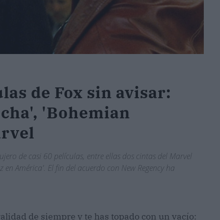
las de Fox sin avisar:
lucha', 'Bohemian
arvel
ro de casi 60 películas, entre ellas dos cintas del Marvel
ez en América'. El fin del acuerdo con New Regency ha
lidad de siempre y te has topado con un vacío: