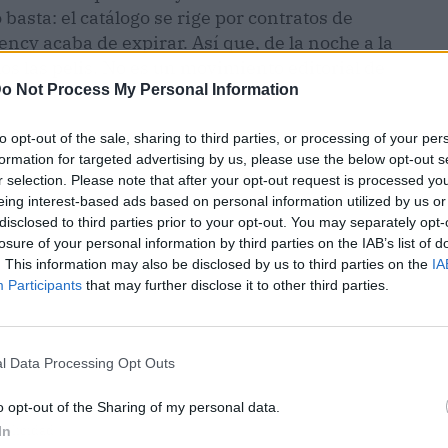
basta: el catálogo se rige por contratos de
ncy acaba de expirar. Así que, de la noche a la
s las pelis. No es un movimiento editorial de
o Not Process My Personal Information
to opt-out of the sale, sharing to third parties, or processing of your per
formation for targeted advertising by us, please use the below opt-out s
r selection. Please note that after your opt-out request is processed y
eing interest-based ads based on personal information utilized by us or
disclosed to third parties prior to your opt-out. You may separately opt-
losure of your personal information by third parties on the IAB’s list of
. This information may also be disclosed by us to third parties on the
IA
Participants
that may further disclose it to other third parties.
l Data Processing Opt Outs
o opt-out of the Sharing of my personal data.
ublicidad
In