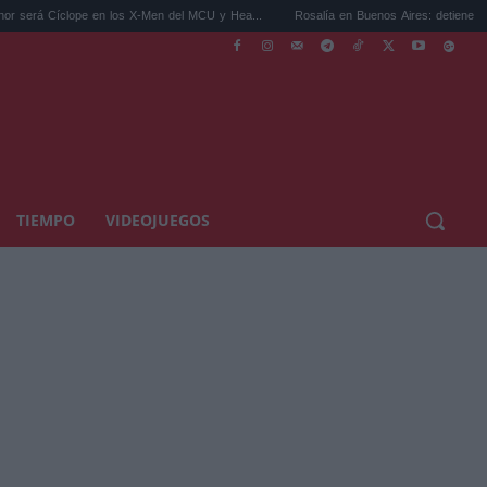
 en los X-Men del MCU y Hea...
Rosalía en Buenos Aires: detiene el tráfico y se s...
TIEMPO
VIDEOJUEGOS