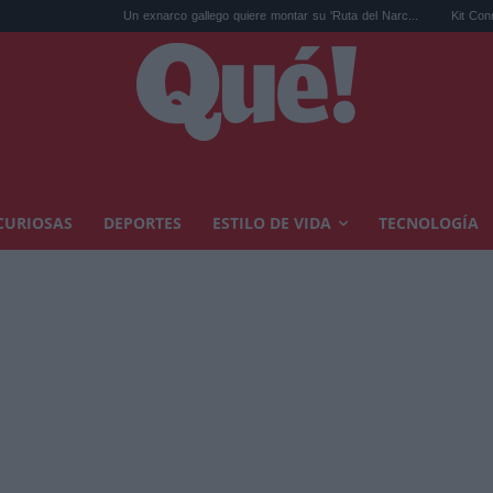
Un exnarco gallego quiere montar su 'Ruta del Narc...
Kit Connor será Cíclope
CURIOSAS
DEPORTES
ESTILO DE VIDA
TECNOLOGÍA