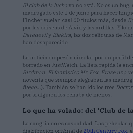
El club de la lucha
ya no está. No es un bug, 
madrugado este 1 de junio para hacer limpiez
Fincher vuelan casi 60 títulos más, desde
B
por las odiseas de Alvin y las ardillas. Y lo 
Daredevil
y
Elektra
, las dos reliquias de M
han desaparecido.
La noticia empezó a circular por un perfil d
borrado en JustWatch. La lista rápida la en
Birdman
,
El fantástico Mr. Fox
,
Érase una v
noventa que siempre alegraban las madrug
fuego
...). También se han ido los tres
Doctor 
por si alguien los echaba de menos.
Lo que ha volado: del 'Club de l
La sangría no es casualidad. Las películas
distribución original de
20th Century Fox
, 