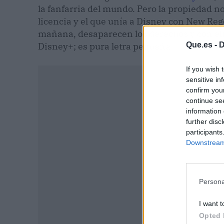
la fanfarria del mundo. Pero la propiedad no 
licencia y el que unía a Disney con New Rege
mañana, desaparecen los derechos y con ello
Disney+; es pura letra pequeña.
Que.es -
D
If you wish 
sensitive in
confirm you
continue se
information 
further disc
participants
Downstream 
Persona
I want t
P
Opted 