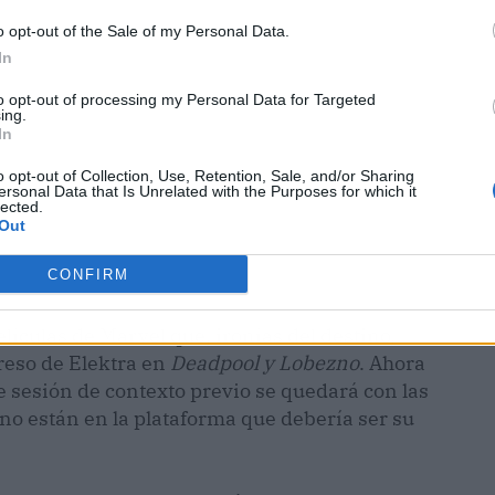
o opt-out of the Sale of my Personal Data.
In
to opt-out of processing my Personal Data for Targeted
ing.
In
o opt-out of Collection, Use, Retention, Sale, and/or Sharing
ersonal Data that Is Unrelated with the Purposes for which it
lected.
Out
CONFIRM
lículas de Marvel que, ironías del destino,
greso de Elektra en
Deadpool y Lobezno
. Ahora
 sesión de contexto previo se quedará con las
no están en la plataforma que debería ser su