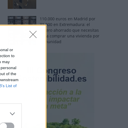
110.000 euros en Madrid por
31.000 en Extremadura: el
dinero ahorrado que necesitas
para comprar una vivienda por
comunidad
sonal or
ection to
ou may
 personal
out of the
 downstream
B’s List of