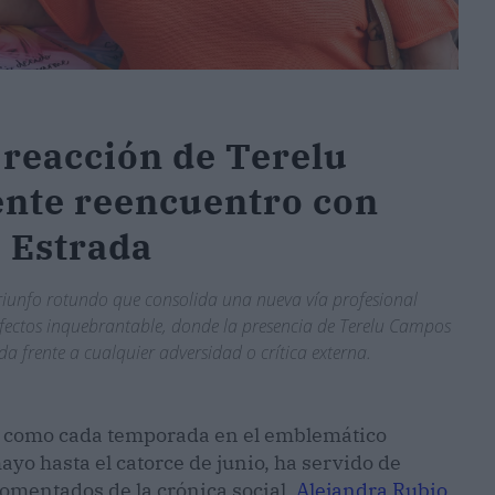
 reacción de Terelu
ente reencuentro con
i Estrada
triunfo rotundo que consolida una nueva vía profesional
afectos inquebrantable, donde la presencia de Terelu Campos
 frente a cualquier adversidad o crítica externa.
ra como cada temporada en el emblemático
yo hasta el catorce de junio, ha servido de
omentados de la crónica social.
Alejandra Rubio
,