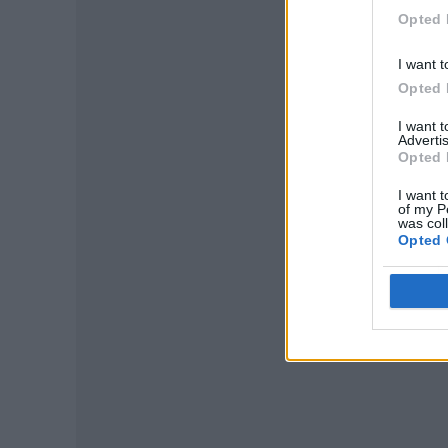
Opted 
I want t
Opted 
I want 
Advertis
Opted 
I want t
of my P
was col
Opted 
P