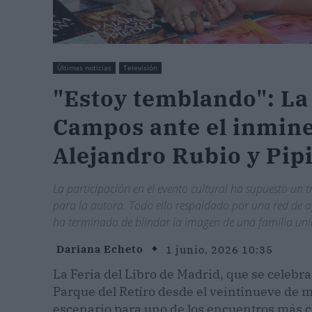
Últimas noticias
Televisión
"Estoy temblando": La
Campos ante el inmin
Alejandro Rubio y Pip
La participación en el evento cultural ha supuesto un 
para la autora. Todo ello respaldado por una red de 
ha terminado de blindar la imagen de una familia unida
Dariana Echeto
1 junio, 2026 10:35
La Feria del Libro de Madrid, que se celeb
Parque del Retiro desde el veintinueve de ma
escenario para uno de los encuentros más c