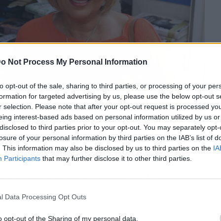
o Not Process My Personal Information
to opt-out of the sale, sharing to third parties, or processing of your per
formation for targeted advertising by us, please use the below opt-out s
r selection. Please note that after your opt-out request is processed y
eing interest-based ads based on personal information utilized by us or
disclosed to third parties prior to your opt-out. You may separately opt-
losure of your personal information by third parties on the IAB’s list of
l Retiro | Fuente: Antena 3
. This information may also be disclosed by us to third parties on the
IA
Participants
that may further disclose it to other third parties.
 por algunas faltas de asistencia comprensibles,
día grande para la familia. Terelu Campos se
aldar el trabajo de la joven escritora.
l Data Processing Opt Outs
o opt-out of the Sharing of my personal data.