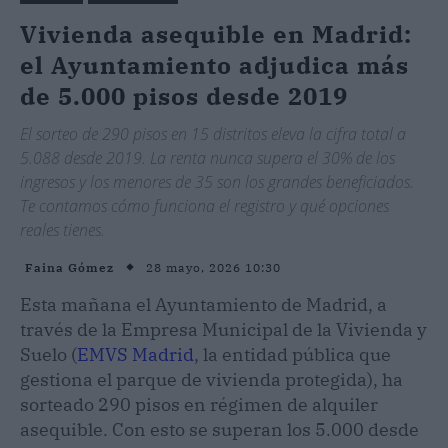
Vivienda asequible en Madrid:
el Ayuntamiento adjudica más
de 5.000 pisos desde 2019
El sorteo de 290 pisos en 15 distritos eleva la cifra total a
5.088 desde 2019. La renta nunca supera el 30% de los
ingresos y los menores de 35 son los grandes beneficiados.
Te contamos cómo funciona el registro y qué opciones
reales tienes.
28 mayo, 2026 10:30
Faina Gómez
Esta mañana el Ayuntamiento de Madrid, a
través de la Empresa Municipal de la Vivienda y
Suelo (
EMVS Madrid
, la entidad pública que
gestiona el parque de vivienda protegida), ha
sorteado 290 pisos en régimen de alquiler
asequible. Con esto se superan los 5.000 desde