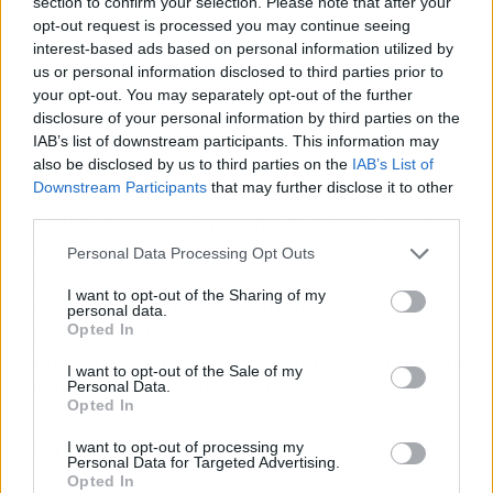
Además, los pisos incluyen garaje y trastero, lo
section to confirm your selection. Please note that after your
opt-out request is processed you may continue seeing
que reduce gastos extras.
interest-based ads based on personal information utilized by
us or personal information disclosed to third parties prior to
Comparado con el Bono Alquiler Joven estatal
your opt-out. You may separately opt-out of the further
(250 euros al mes, con requisitos más
disclosure of your personal information by third parties on the
restrictivos y sujeto a agotamiento de fondos),
IAB’s list of downstream participants. This information may
also be disclosed by us to third parties on the
IAB’s List of
este sistema tiene la ventaja de que una vez
Downstream Participants
that may further disclose it to other
adjudicado, el piso es tuyo mientras cumplas las
third parties.
condiciones y no tienes que renegociar cada
año. Si eres joven y tu contrato laboral es
Personal Data Processing Opt Outs
estable, vale la pena intentarlo. Si eres
I want to opt-out of the Sharing of my
autónomo con ingresos variables que un año
personal data.
Opted In
superan el IPREM y otro no, mejor infórmate
bien porque la revisión de la renta es anual y un
I want to opt-out of the Sale of my
repunte puede dejarte fuera.
Personal Data.
Opted In
Dónde y cuándo
I want to opt-out of processing my
Personal Data for Targeted Advertising.
Opted In