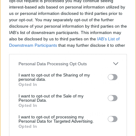
opt-out request is processed you may continue seeing
que enciendas la tele a tiempo; ahora vendrá
interest-based ads based on personal information utilized by
él a buscarte al sofá (o al metro) cuando tú
us or personal information disclosed to third parties prior to
your opt-out. You may separately opt-out of the further
quieras.
disclosure of your personal information by third parties on the
IAB’s list of downstream participants. This information may
La pregunta que sobrevuela es si este tipo de
also be disclosed by us to third parties on the
IAB’s List of
alianzas acabarán diluyendo la identidad de la
Downstream Participants
that may further disclose it to other
televisión pública o si simplemente la harán
third parties.
más fuerte. Ambas opciones son posibles, pero
Personal Data Processing Opt Outs
lo que está claro es que la tele ya no puede vivir
sin el streaming. Y Broncano, como siempre, se
I want to opt-out of the Sharing of my
personal data.
ha colado en la fiesta sin que nadie le invitara.
Opted In
Bueno, esta vez sí le han invitado. Y con
I want to opt-out of the Sale of my
alfombra roja.
Personal Data.
Opted In
El resumen para vagos (TL;DR)
I want to opt-out of processing my
Personal Data for Targeted Advertising.
Opted In
🎯
¿Qué ha pasado?
Netflix emitirá 'La Revuelta' de Broncano a
las 10.00, solo 12 horas después de TVE, desde el 2 de junio.