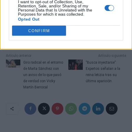
I want to opt-out of Collection, Use,
Retention, Sale, and/or Sharing of my
🔥
¿Por qué importa?
Porque confirma que la televisión
Personal Data that Is Unrelated with the
Purposes for which it was collected.
tradicional ya necesita al streaming para retener a los jóvenes.
Opted Out
🤔
¿Nos afecta o es solo un meme?
Nos afecta: la tele se
CONFIRM
reinventa y el programa más fresco de la parrilla tendrá aún
más alcance.
Artículo anterior
Artículo siguiente
Giro radical en el entorno
"Busca inyectarse":
de Marta Sánchez con
Expertos señalan a la
un aviso de lo que pasó
reina letizia tras su
de verdad con Vicky
última aparición
Martín Berrocal