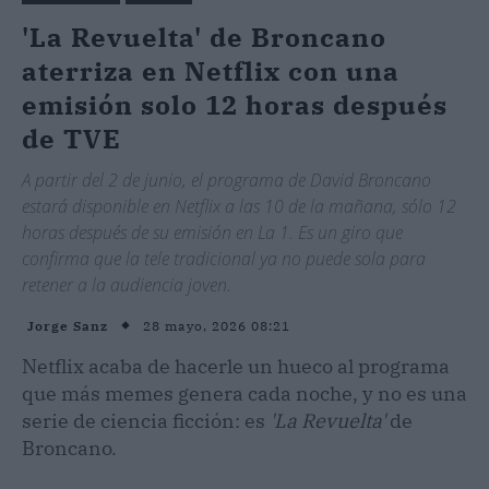
'La Revuelta' de Broncano
aterriza en Netflix con una
emisión solo 12 horas después
de TVE
A partir del 2 de junio, el programa de David Broncano
estará disponible en Netflix a las 10 de la mañana, sólo 12
horas después de su emisión en La 1. Es un giro que
confirma que la tele tradicional ya no puede sola para
retener a la audiencia joven.
28 mayo, 2026 08:21
Jorge Sanz
Netflix acaba de hacerle un hueco al programa
que más memes genera cada noche, y no es una
serie de ciencia ficción: es
'La Revuelta'
de
Broncano.