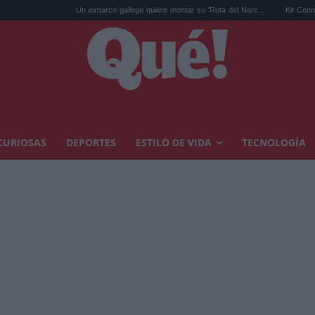
Un exnarco gallego quiere montar su 'Ruta del Narc...
Kit Connor será Cíclop
CURIOSAS
DEPORTES
ESTILO DE VIDA
TECNOLOGÍA