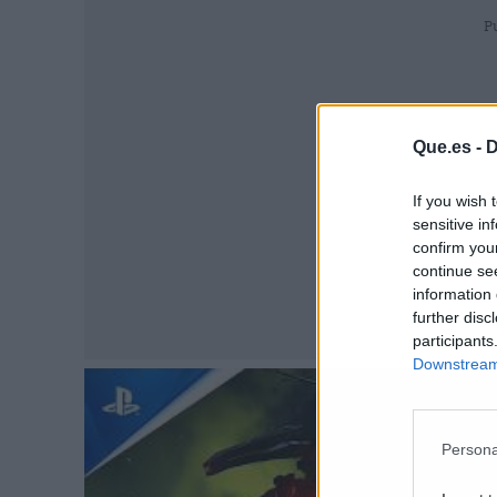
P
Que.es -
D
If you wish 
sensitive in
confirm you
continue se
information 
further disc
participants
Downstream 
Persona