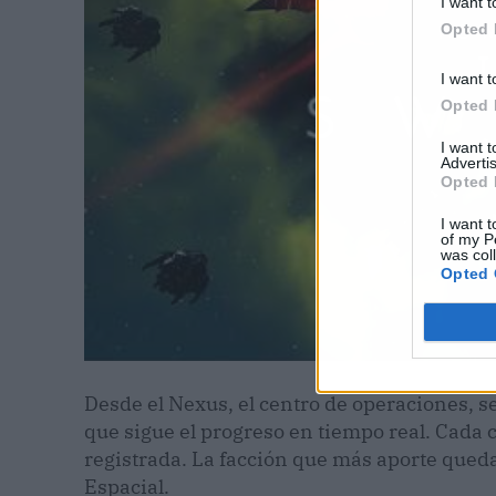
I want t
Opted 
I want t
Opted 
I want 
Advertis
Opted 
I want t
of my P
was col
Opted 
Desde el Nexus, el centro de operaciones, s
que sigue el progreso en tiempo real. Cada 
registrada. La facción que más aporte qued
Espacial.