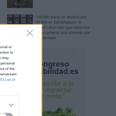
110.000 euros en Madrid por
31.000 en Extremadura: el
dinero ahorrado que necesitas
para comprar una vivienda por
comunidad
sonal or
ection to
ou may
 personal
out of the
 downstream
B’s List of