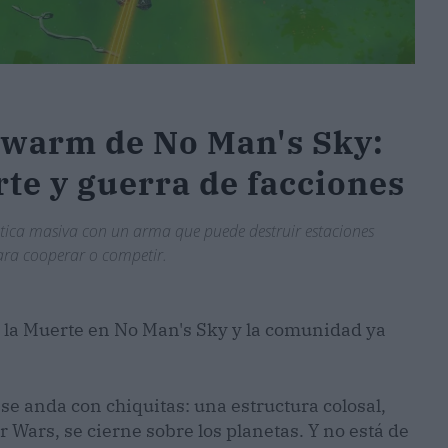
Swarm de No Man's Sky:
rte y guerra de facciones
ctica masiva con un arma que puede destruir estaciones
para cooperar o competir.
 la Muerte en No Man's Sky y la comunidad ya
 se anda con chiquitas: una estructura colosal,
r Wars, se cierne sobre los planetas. Y no está de