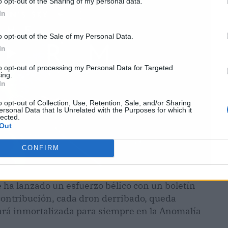
o opt-out of the Sharing of my personal data.
In
o opt-out of the Sale of my Personal Data.
In
to opt-out of processing my Personal Data for Targeted
ing.
In
o opt-out of Collection, Use, Retention, Sale, and/or Sharing
ersonal Data that Is Unrelated with the Purposes for which it
lected.
Out
CONFIRM
e ha lanzado un esfuerzo bélico con un boletín
contribución, cada dron derribado, queda
ará inmortalizada para siempre en la Anomalía