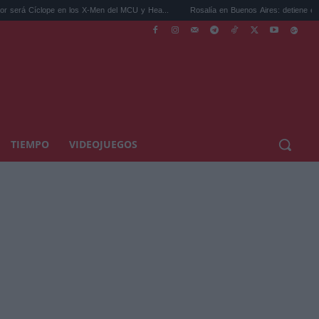
e en los X-Men del MCU y Hea...
Rosalía en Buenos Aires: detiene el tráfico y se s...
TIEMPO
VIDEOJUEGOS