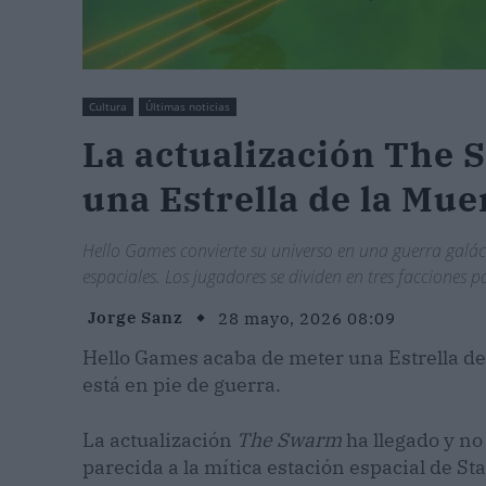
Cultura
Últimas noticias
La actualización The 
una Estrella de la Mue
Hello Games convierte su universo en una guerra galá
espaciales. Los jugadores se dividen en tres facciones 
Jorge Sanz
28 mayo, 2026 08:09
Hello Games acaba de meter una Estrella de
está en pie de guerra.
La actualización
The Swarm
ha llegado y no
parecida a la mítica estación espacial de Sta