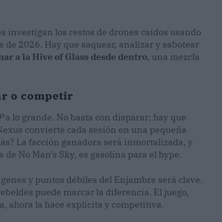
res investigan los restos de drones caídos usando
os de 2026. Hay que saquear, analizar y sabotear
ar a la Hive of Glass desde dentro
, una mezcla
ar o competir
P
a lo grande. No basta con disparar; hay que
l Nexus convierte cada sesión en una pequeña
ás? La facción ganadora será inmortalizada, y
 de No Man’s Sky, es gasolina para el hype.
ígenes y puntos débiles del Enjambre será clave.
ebeldes puede marcar la diferencia. El juego,
a, ahora la hace explícita y competitiva.