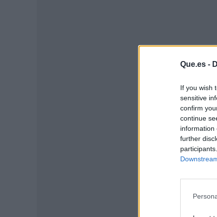
Que.es -
D
P
If you wish 
sensitive in
confirm you
continue se
information 
further disc
participants
Downstream 
Persona