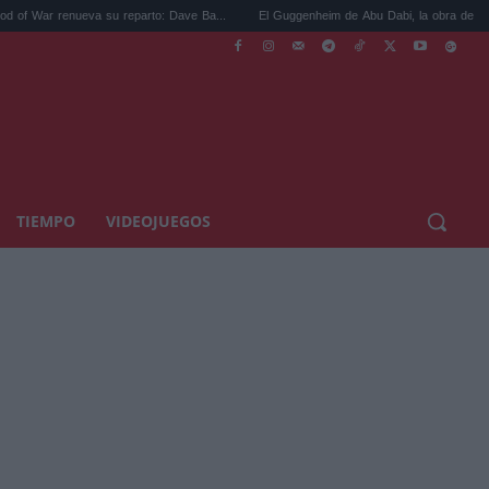
ueva su reparto: Dave Ba...
El Guggenheim de Abu Dabi, la obra de Frank Gehry ...
TIEMPO
VIDEOJUEGOS