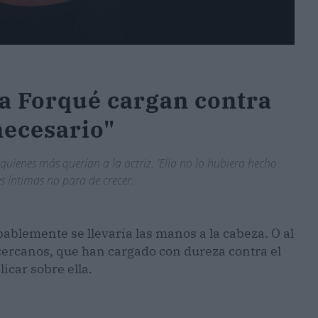
a Forqué cargan contra
nnecesario"
 quienes más querían a la actriz. 'Ella no lo hubiera hecho
s íntimas no para de crecer.
ablemente se llevaría las manos a la cabeza. O al
ercanos, que han cargado con dureza contra el
licar sobre ella.