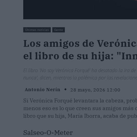
Últimas noticias
Gente
Los amigos de Verónic
el libro de su hija: "I
El libro 'No soy Verónica Forqué' ha desatado la ira de
nunca', dicen, mientras la polémica por las revelacione
Antonio Nerín
28 mayo, 2026 12:00
Si Verónica Forqué levantara la cabeza, prob
menos eso es lo que creen sus amigos más c
libro que su hija, María Iborra, acaba de pub
Salseo-O-Meter