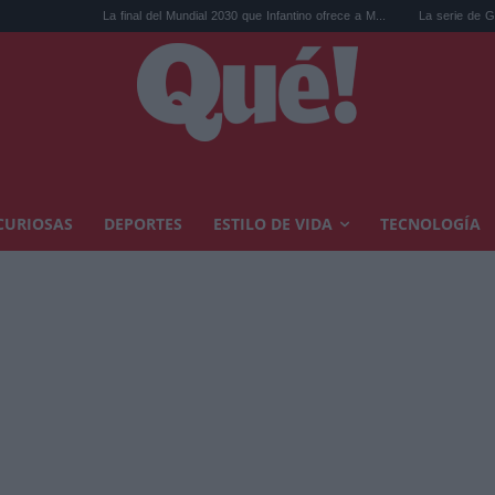
La final del Mundial 2030 que Infantino ofrece a M...
La serie de God of War ren
CURIOSAS
DEPORTES
ESTILO DE VIDA
TECNOLOGÍA