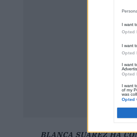
Persona
I want t
P
Opted 
I want t
Opted 
I want 
Advertis
Opted 
I want t
of my P
was col
Opted 
BLANCA SUÁREZ HA CO