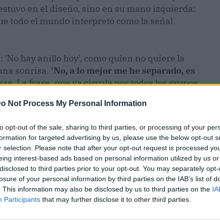
estuvo en el diseño, sino en su mano izquierda:
 que todo el mundo interpretó como la señal
 'No hay anillo hoy', como quien no quiere la
una sonrisa.
'No, a lo mejor me he separado, es
isas. La frase, que ya circula por todos los grupos
n.
o Not Process My Personal Information
to opt-out of the sale, sharing to third parties, or processing of your per
formation for targeted advertising by us, please use the below opt-out s
r selection. Please note that after your opt-out request is processed y
eing interest-based ads based on personal information utilized by us or
disclosed to third parties prior to your opt-out. You may separately opt-
losure of your personal information by third parties on the IAB’s list of
. This information may also be disclosed by us to third parties on the
IA
Participants
that may further disclose it to other third parties.