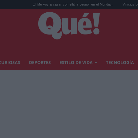
El 'Me voy a casar con ella' a Leonor en el Mundia...
Vinícius borra Instagram
CURIOSAS
DEPORTES
ESTILO DE VIDA
TECNOLOGÍA