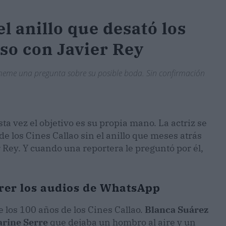
l anillo que desató los
o con Javier Rey
n meme una pregunta sobre su posible boda. Sin confirmación
sta vez el objetivo es su propia mano. La actriz se
de los Cines Callao sin el anillo que meses atrás
 Rey. Y cuando una reportera le preguntó por él,
rer los audios de WhatsApp
e los 100 años de los Cines Callao.
Blanca Suárez
arine Serre
que dejaba un hombro al aire y un