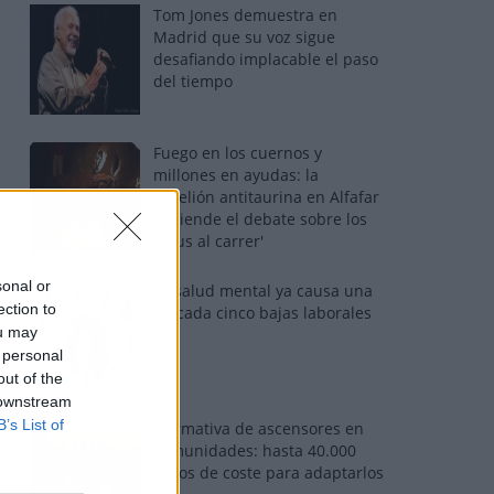
Tom Jones demuestra en
Madrid que su voz sigue
desafiando implacable el paso
del tiempo
Fuego en los cuernos y
millones en ayudas: la
rebelión antitaurina en Alfafar
enciende el debate sobre los
'bous al carrer'
sonal or
La salud mental ya causa una
ection to
de cada cinco bajas laborales
ou may
 personal
out of the
 downstream
B’s List of
Normativa de ascensores en
comunidades: hasta 40.000
euros de coste para adaptarlos