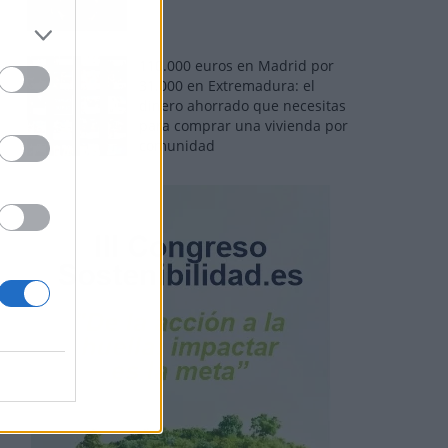
110.000 euros en Madrid por
31.000 en Extremadura: el
dinero ahorrado que necesitas
para comprar una vivienda por
comunidad