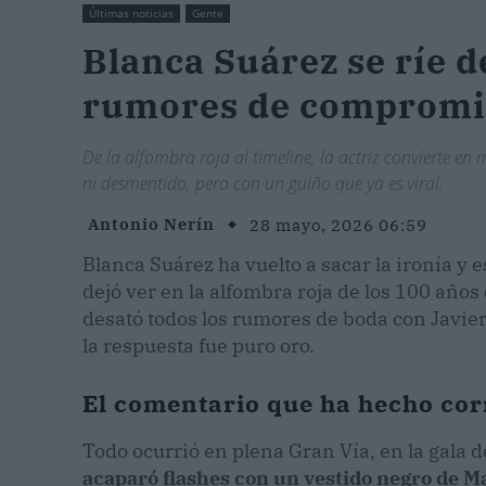
Últimas noticias
Gente
Blanca Suárez se ríe de
rumores de compromis
De la alfombra roja al timeline, la actriz convierte e
ni desmentido, pero con un guiño que ya es viral.
Antonio Nerín
28 mayo, 2026 06:59
Blanca Suárez ha vuelto a sacar la ironía y e
dejó ver en la alfombra roja de los 100 años 
desató todos los rumores de boda con Javier
la respuesta fue puro oro.
El comentario que ha hecho cor
Todo ocurrió en plena Gran Vía, en la gala d
acaparó flashes con un vestido negro de M