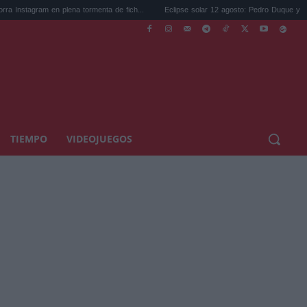
 en plena tormenta de fich...
Eclipse solar 12 agosto: Pedro Duque y un optometr...
TIEMPO
VIDEOJUEGOS