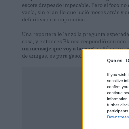
escote drapeado impecable. Pero el foco no 
vacía, sin el anillo que lució meses atrás y
definitiva de compromiso.
Una reportera le lanzó la pregunta esperada:
cosa, y entonces Blanca respondió con con 
un mensaje que voy a lanzar'
, soltó entre r
de amigas, es pura gasolina para el culebró
Que.es -
D
If you wish 
sensitive in
confirm you
continue se
information 
further disc
participants
Downstream 