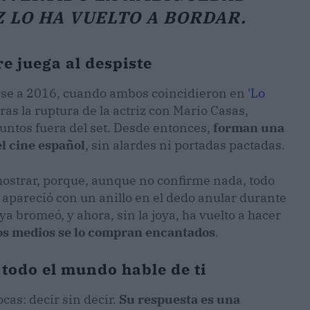
Z LO HA VUELTO A BORDAR.
e juega al despiste
arse a 2016, cuando ambos coincidieron en
'Lo
tras la ruptura de la actriz con Mario Casas,
untos fuera del set. Desde entonces,
forman una
el cine español
, sin alardes ni portadas pactadas.
emostrar, porque, aunque no confirme nada, todo
a apareció con un anillo en el dedo anular durante
ya bromeó, y ahora, sin la joya, ha vuelto a hacer
los medios se lo compran encantados
.
e todo el mundo hable de ti
as: decir sin decir.
Su respuesta es una