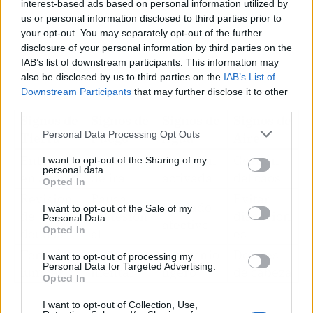
interest-based ads based on personal information utilized by
us or personal information disclosed to third parties prior to
your opt-out. You may separately opt-out of the further
disclosure of your personal information by third parties on the
IAB’s list of downstream participants. This information may
also be disclosed by us to third parties on the
IAB’s List of
Downstream Participants
that may further disclose it to other
third parties.
Signos de
Signos de
Signos de
Signos de
Personal Data Processing Opt Outs
Tierra
Fuego
Agua
Aire
Enfoque
Control
Intuición
Gestión
I want to opt-out of the Sharing of my
personal data.
en ahorro
de ira
activada
del caos
Opted In
Revisión
Pausa
Evitar
Cuidado
I want to opt-out of the Sale of my
de
profesion
discusion
Personal Data.
afectivo
Opted In
deudas
al
es
Tensión
Fatiga
Insomnio
Dolores
I want to opt-out of processing my
Personal Data for Targeted Advertising.
lumbar
mental
ligero
de cabeza
Opted In
I want to opt-out of Collection, Use,