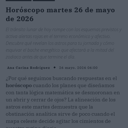
Horóscopo martes 26 de mayo
de 2026
El tránsito lunar de hoy rompe con los esquemas previstos y
activa alertas rojas en el terreno económico y afectivo.
Descubre qué revelan los astros para tu jornada y cómo
esquivar el bache energético que afectará a la mitad del
zodiaco antes de que termine el día.
26 mayo, 2026 06:00
Ana Carina Rodríguez
¿Por qué seguimos buscando respuestas en el
horóscopo
cuando los planes que diseñamos
con tanta lógica matemática se desmoronan en
un abrir y cerrar de ojos? La alineación de los
astros este martes demuestra que la
obstinación analítica sirve de poco cuando el
mapa celeste decide agitar los cimientos de