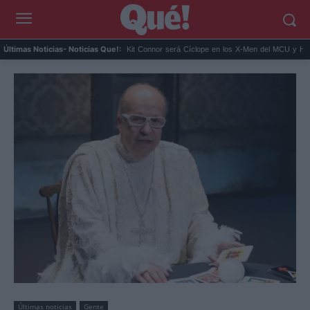
ar su 'Ruta del Narc...
Kit Connor será Cíclope en los X-Men del MCU y Hea...
Últimas Noticias
- Noticias Que!:
Últimas noticias
Gente