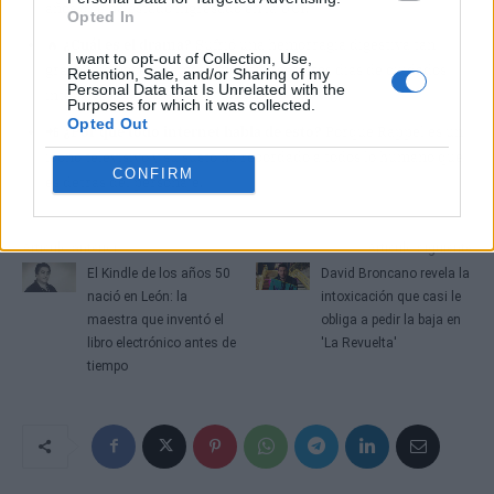
años que ha estado ingresado en la UCI.
Opted In
🔥
¿Cuál es el drama?
Sufrió una hemorragia digestiva tan
I want to opt-out of Collection, Use,
grave que necesitó dos transfusiones y tres días de cuidados
Retention, Sale, and/or Sharing of my
Personal Data that Is Unrelated with the
intensivos.
Purposes for which it was collected.
Opted Out
📲
¿Por qué todo internet habla de esto?
Porque Rappel es un
icono televisivo y su susto ha recordado a todos lo humano que
CONFIRM
es detrás del personaje.
Artículo anterior
Artículo siguiente
El Kindle de los años 50
David Broncano revela la
nació en León: la
intoxicación que casi le
maestra que inventó el
obliga a pedir la baja en
libro electrónico antes de
'La Revuelta'
tiempo