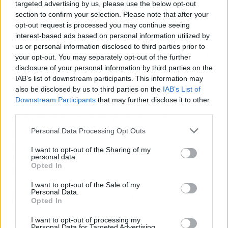
'Sálvame'.
Su imagen de vidente cascarrabias
targeted advertising by us, please use the below opt-out
section to confirm your selection. Please note that after your
pero entrañable conecta con un público que lo
opt-out request is processed you may continue seeing
ve como parte de la familia
. Por eso, cuando
interest-based ads based on personal information utilized by
salta la noticia de que está en la UCI, el corazón
us or personal information disclosed to third parties prior to
se encoge un poco. No es solo un famoso; es un
your opt-out. You may separately opt-out of the further
pedazo de nuestra memoria televisiva.
disclosure of your personal information by third parties on the
IAB’s list of downstream participants. This information may
also be disclosed by us to third parties on the
IAB’s List of
Ahora que ya está fuera de peligro,
lo que queda
Downstream Participants
that may further disclose it to other
claro es que Rappel no ha perdido ni un ápice
third parties.
de su carisma
. La próxima vez que le
pregunten por el futuro, seguro que suelta un
Personal Data Processing Opt Outs
pronóstico con sorna. Por lo pronto, nos
I want to opt-out of the Sharing of my
alegramos de que esta ITV la haya pasado con
personal data.
Opted In
nota.
I want to opt-out of the Sale of my
Personal Data.
El chisme en 3 claves (TL;DR)
Opted In
👀
¿Quiénes son los protagonistas?
Rappel, el vidente de 80
I want to opt-out of processing my
Personal Data for Targeted Advertising.