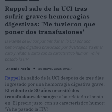
Rappel sale de la UCI tras
sufrir graves hemorragias
digestivas: 'Me tuvieron que
poner dos transfusiones'
El vidente de 80 aos pas tres das en la UCI por una
hemorragia digestiva provocada por divertculos. Ya est en
casa y relata el susto con su caracterstico humor: 'Ya he
pasado la ITV'.
26 mayo, 2026 09:57
Antonio Nerín
Rappel
ha salido de la UCI después de tres días
ingresado por una hemorragia digestiva grave.
El vidente de 80 años necesitó dos
transfusiones de sangre
y ha relatado el susto
en 'El precio justo' con su característico humor:
'Ya he pasado la ITV'.