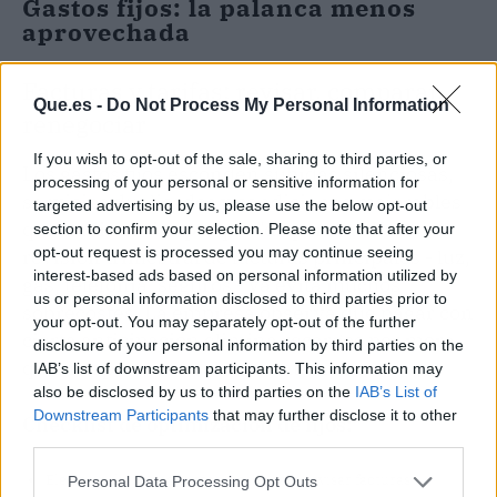
Gastos fijos: la palanca menos
aprovechada
Facturas y tarifas: revisar, comparar,
Que.es -
Do Not Process My Personal Information
renegociar
If you wish to opt-out of the sale, sharing to third parties, or
Los gastos fijos esconden subidas silenciosas,
processing of your personal or sensitive information for
servicios duplicados y condiciones mejorables
targeted advertising by us, please use the below opt-out
que nadie revisa porque "da pereza". Una
section to confirm your selection. Please note that after your
opt-out request is processed you may continue seeing
revisión trimestral de facturas principales - luz,
interest-based ads based on personal information utilized by
gas, telefonía, seguros - ya evita muchos
us or personal information disclosed to third parties prior to
sobrecostes. La empresa observa que pagar con
your opt-out. You may separately opt-out of the further
cierta anticipación elimina recargos por mora
disclosure of your personal information by third parties on the
que no aportan absolutamente nada.
IAB’s list of downstream participants. This information may
also be disclosed by us to third parties on the
IAB’s List of
Downstream Participants
that may further disclose it to other
Checklist de optimización de fijos:
third parties.
Elegir un día fijo cada tres meses para revisar facturas
Personal Data Processing Opt Outs