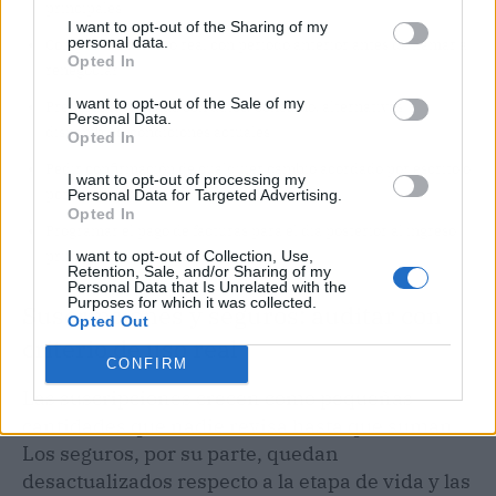
principales
I want to opt-out of the Sharing of my
personal data.
Comparar consumo real con período anterior antes de llamar a
Opted In
renegociar
I want to opt-out of the Sale of my
Preparar la llamada con datos: consumo, alternativas
Personal Data.
disponibles, condiciones actuales
Opted In
Pedir confirmación de cualquier cambio acordado por escrito o
I want to opt-out of processing my
por canal oficial
Personal Data for Targeted Advertising.
Opted In
Programar el pago de facturas para el día posterior al ingreso
I want to opt-out of Collection, Use,
principal
Retention, Sale, and/or Sharing of my
Personal Data that Is Unrelated with the
Purposes for which it was collected.
Suscripciones y seguros: auditar con
Opted Out
criterio de uso real
CONFIRM
Las suscripciones crecen como pequeñas
cantidades que nadie revisa hasta que suman.
Los seguros, por su parte, quedan
desactualizados respecto a la etapa de vida y las