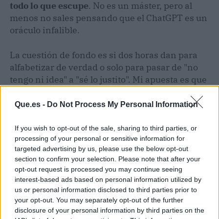
todo lo que escupe
. No es un máster, pero al
menos no sales pensando que el ChatGPT es un
oráculo infalible.
La cuestión de fondo es si dos horas dan para
alfabetizar de verdad o solo para pasar de "no
tengo ni idea" a "sé lo justito". Mi apuesta es que
mucha gente hará el curso sin pestañear,
activará la suscripción y luego usará la IA para
Que.es -
Do Not Process My Personal Information
que le resuma los emails. Y oye, tampoco está
tan mal.
If you wish to opt-out of the sale, sharing to third parties, or
processing of your personal or sensitive information for
targeted advertising by us, please use the below opt-out
Hype-O-Meter
section to confirm your selection. Please note that after your
opt-out request is processed you may continue seeing
Nivel de hype: 7.5/10.
Malta se curra un
interest-based ads based on personal information utilized by
movimiento inteligente y barato que puede
us or personal information disclosed to third parties prior to
sentar precedente en la UE. Eso sí, el verdadero
your opt-out. You may separately opt-out of the further
disclosure of your personal information by third parties on the
salto vendrá cuando veamos cuántos malteses