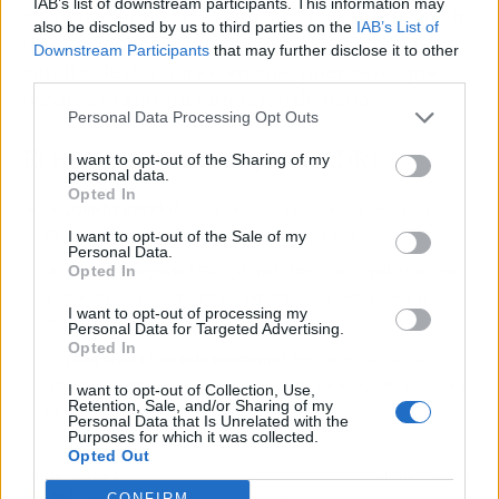
IAB’s list of downstream participants. This information may
acaban usando la IA para algo más que escribir
also be disclosed by us to third parties on the
IAB’s List of
felicitaciones de cumpleaños. Mejor que un
Downstream Participants
that may further disclose it to other
cursillo de dos horas, en cualquier caso, que
third parties.
pasarse el año sin enterarse de nada.
Personal Data Processing Opt Outs
El resumen para vagos (TL;DR)
I want to opt-out of the Sharing of my
personal data.
Opted In
🎯
¿Qué ha pasado?
Malta regala un año de ChatGPT Plus (y
Copilot) a quien haga un cursillo online de dos horas.
I want to opt-out of the Sale of my
Personal Data.
Opted In
🔥
¿Por qué importa?
Es la primera vez que un gobierno une
alfabetización digital con acceso gratuito a herramientas
I want to opt-out of processing my
avanzadas de IA.
Personal Data for Targeted Advertising.
Opted In
🤔
¿Nos afecta o es solo un meme?
Por ahora, solo a los
malteses, pero el modelo es perfectamente exportable: ¿quién
I want to opt-out of Collection, Use,
Retention, Sale, and/or Sharing of my
da el paso siguiente?
Personal Data that Is Unrelated with the
Purposes for which it was collected.
Opted Out
Artículo anterior
Artículo siguiente
CONFIRM