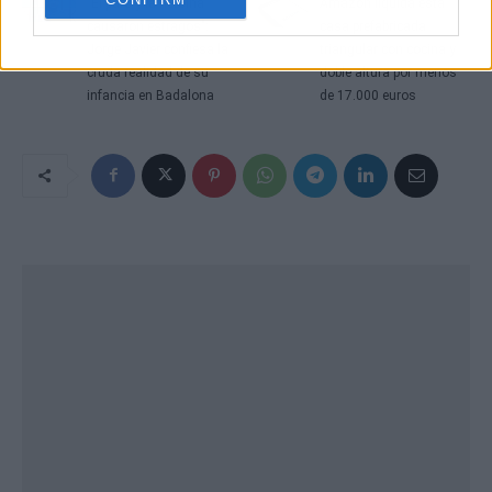
"El paro y la heroína
Amazon liquida esta
causaron estragos":
casa prefabricada
Jorge Javier confiesa la
triangular con cocina y
cruda realidad de su
doble altura por menos
infancia en Badalona
de 17.000 euros