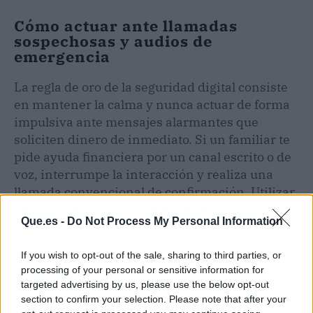
Cómo actuar ante llamadas
sospechosas y audios de
emergencia
La regla de oro de la seguridad digital consiste
en mantener la calma y nunca actuar de forma
impulsiva ante mensajes alarmantes que
soliciten dinero de inmediato. Si un familiar te
pide ayuda financiera por un canal escrito o de
voz, interrumpe la interacción y realiza una
llamada convencional de confirmación. Utilizar
un canal de comunicación alternativo te
Que.es -
Do Not Process My Personal Information
permitirá comprobar en pocos segundos si la
situación de riesgo descrita es verídica o
If you wish to opt-out of the sale, sharing to third parties, or
inventada.
processing of your personal or sensitive information for
targeted advertising by us, please use the below opt-out
Los ciberdelincuentes juegan constantemente
section to confirm your selection. Please note that after your