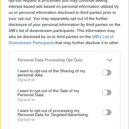
con el factor de la urgencia temporal para evitar
opt-out request is processed you may continue seeing
interest-based ads based on personal information utilized by
que las víctimas piensen con claridad antes de
us or personal information disclosed to third parties prior to
transferir fondos monetarios. Reportar los
your opt-out. You may separately opt-out of the further
números desconocidos que intenten entablar
disclosure of your personal information by third parties on the
diálogos extraños ayuda a que los sistemas de
IAB’s list of downstream participants. This information may
moderación bloqueen de forma masiva estas
also be disclosed by us to third parties on the
IAB’s List of
Downstream Participants
that may further disclose it to other
conductas delictivas. Compartir estos consejos
third parties.
de prevención con adultos mayores y
adolescentes de tu entorno reduce
Personal Data Processing Opt Outs
drásticamente las posibilidades de éxito de los
I want to opt-out of the Sharing of my
estafadores informáticos.
personal data.
Opted In
I want to opt-out of the Sale of my
Personal Data.
Opted In
I want to opt-out of processing my
Personal Data for Targeted Advertising.
Opted In