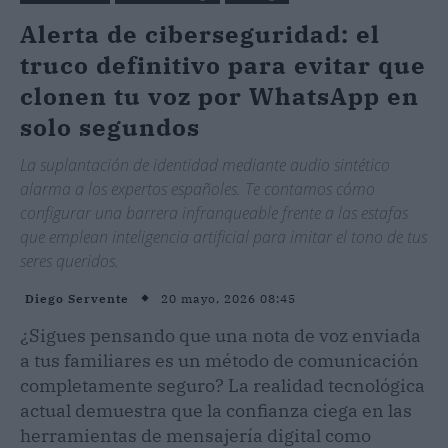
Alerta de ciberseguridad: el
truco definitivo para evitar que
clonen tu voz por WhatsApp en
solo segundos
La suplantación de identidad mediante audio sintético
alarma a los expertos españoles. Te contamos cómo
configurar una barrera infranqueable frente a las estafas
que emplean inteligencia artificial para imitar el tono de tus
seres queridos.
20 mayo, 2026 08:45
Diego Servente
¿Sigues pensando que una nota de voz enviada
a tus familiares es un método de comunicación
completamente seguro? La realidad tecnológica
actual demuestra que la confianza ciega en las
herramientas de mensajería digital como