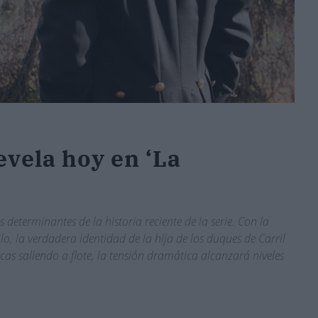
evela hoy en ‘La
 determinantes de la historia reciente de la serie. Con la
lo, la verdadera identidad de la hija de los duques de Carril
as saliendo a flote, la tensión dramática alcanzará niveles