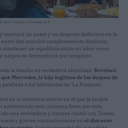
de Vera | Fuente: La Promesa en X
oy marcará un antes y un después definitivo en la
 entre dos mundos completamente distintos,
de mantener un equilibrio entre su labor como
o de naipes se derrumbará por completo.
toda la familia su verdadera identidad.
Revelará
 que Mercedes, la hija legítima de los duques de
 palabras a los habitantes de ‘La Promesa’.
ará en el momento exacto en el que la propia
r sosteniendo esta inmensa farsa por más
nido una reveladora y sincera charla con Teresa.
rosas y graves contradicciones en
el discurso
bre su madre,
lo que encendió de inmediato