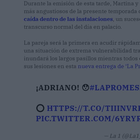
Durante la emisión de esta tarde, Martina 
más angustiosos de la presente temporada d
caída dentro de las instalaciones
, un suces
transcurso normal del día en palacio.
La pareja será la primera en acudir rápidam
una situación de extrema vulnerabilidad tras
inundará los largos pasillos mientras todos
sus lesiones en esta
nueva entrega de ‘La P
¡ADRIANO! 😯
#LAPROMES
⭕
HTTPS://T.CO/TIIINV
PIC.TWITTER.COM/6YRY
— La 1 (@La1