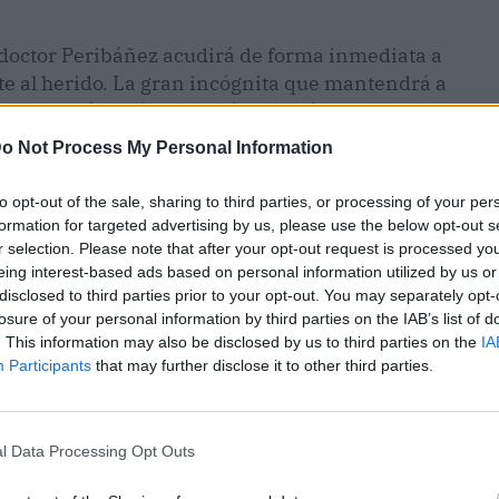
l doctor Peribáñez acudirá de forma inmediata a
 al herido. La gran incógnita que mantendrá a
onocer cuál será el diagnóstico médico definitivo
sobre su estado físico generará preocupación
o Not Process My Personal Information
al de servicio.
to opt-out of the sale, sharing to third parties, or processing of your per
formation for targeted advertising by us, please use the below opt-out s
r selection. Please note that after your opt-out request is processed y
eing interest-based ads based on personal information utilized by us or
disclosed to third parties prior to your opt-out. You may separately opt-
losure of your personal information by third parties on the IAB’s list of
. This information may also be disclosed by us to third parties on the
IA
Participants
that may further disclose it to other third parties.
l Data Processing Opt Outs