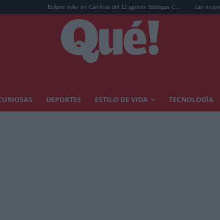
Eclipse solar en Cariñena del 12 agosto: Bodegas C...
Las mejores hipotecas de ago
CURIOSAS
DEPORTES
ESTILO DE VIDA
TECNOLOGÍA