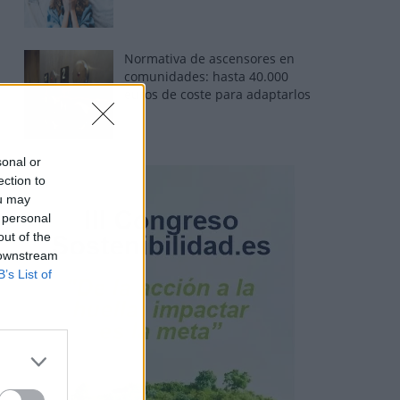
Normativa de ascensores en
comunidades: hasta 40.000
euros de coste para adaptarlos
sonal or
ection to
ou may
 personal
out of the
 downstream
B’s List of