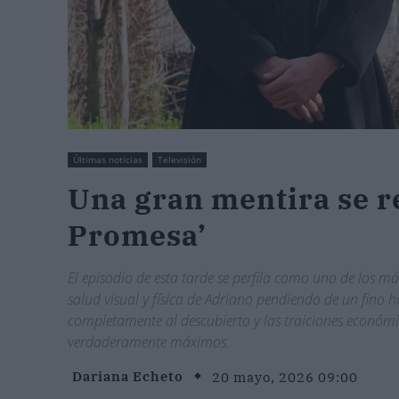
Últimas noticias
Televisión
Una gran mentira se r
Promesa’
El episodio de esta tarde se perfila como uno de los más
salud visual y física de Adriano pendiendo de un fino hi
completamente al descubierto y las traiciones económic
verdaderamente máximos.
Dariana Echeto
20 mayo, 2026 09:00