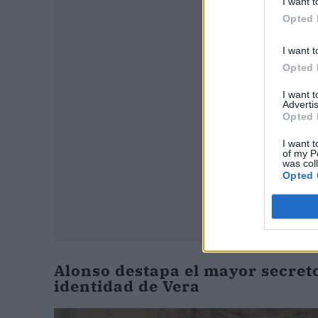
I want t
Opted 
P
I want t
Opted 
I want 
Advertis
Opted 
I want t
of my P
was col
Opted 
Alonso destapa el mayor secreto
identidad de Vera