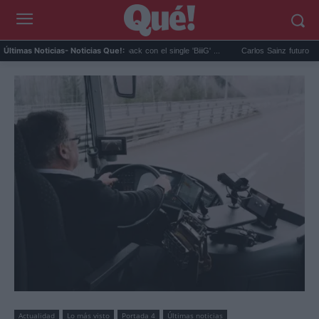
IGBANG anuncia su comeback con el single 'BiiiG' ...
Carlos Sainz futuro en el aire: B
Últimas Noticias
- Noticias Que!:
Actualidad
Lo más visto
Portada 4
Últimas noticias