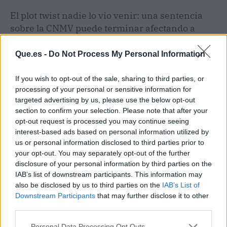
El plot twist nadie lo vio venir: una sentencia
sobre la CNMV puede terminar afectando a
miles de empleados de grandes empresas que
replican estos sistemas de retribución flexible.
Que.es -
Do Not Process My Personal Information
Si trabajas en una multinacional con este tipo
de planes, atento a los próximos comunicados
If you wish to opt-out of the sale, sharing to third parties, or
processing of your personal or sensitive information for
de Recursos Humanos.
targeted advertising by us, please use the below opt-out
section to confirm your selection. Please note that after your
opt-out request is processed you may continue seeing
interest-based ads based on personal information utilized by
us or personal information disclosed to third parties prior to
your opt-out. You may separately opt-out of the further
disclosure of your personal information by third parties on the
IAB’s list of downstream participants. This information may
also be disclosed by us to third parties on the
IAB’s List of
Downstream Participants
that may further disclose it to other
third parties.
Personal Data Processing Opt Outs