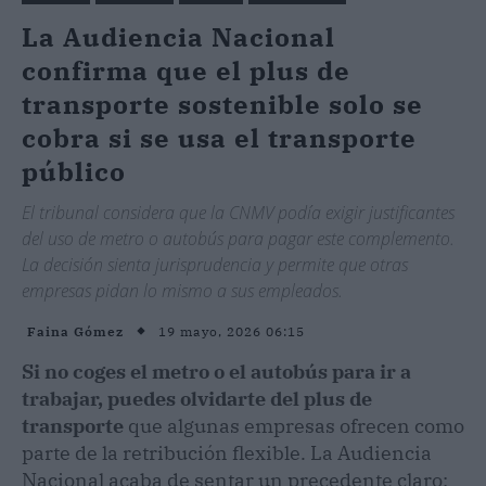
La Audiencia Nacional
confirma que el plus de
transporte sostenible solo se
cobra si se usa el transporte
público
El tribunal considera que la CNMV podía exigir justificantes
del uso de metro o autobús para pagar este complemento.
La decisión sienta jurisprudencia y permite que otras
empresas pidan lo mismo a sus empleados.
19 mayo, 2026 06:15
Faina Gómez
Si no coges el metro o el autobús para ir a
trabajar, puedes olvidarte del plus de
transporte
que algunas empresas ofrecen como
parte de la retribución flexible. La Audiencia
Nacional acaba de sentar un precedente claro: