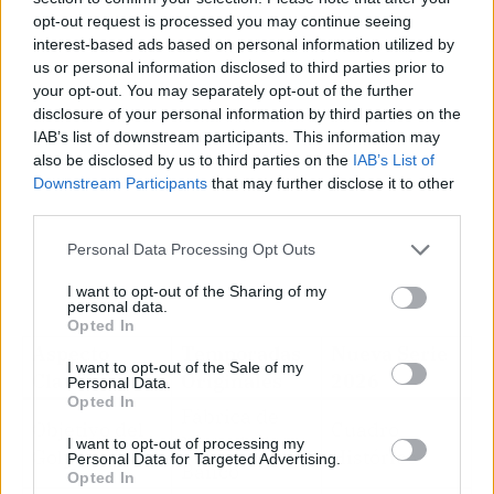
opt-out request is processed you may continue seeing
interest-based ads based on personal information utilized by
us or personal information disclosed to third parties prior to
your opt-out. You may separately opt-out of the further
disclosure of your personal information by third parties on the
IAB’s list of downstream participants. This information may
also be disclosed by us to third parties on the
IAB’s List of
Downstream Participants
that may further disclose it to other
third parties.
Personal Data Processing Opt Outs
I want to opt-out of the Sharing of my
personal data.
Opted In
Aspecto
Temporadas
Nueva Serie
I want to opt-out of the Sale of my
Clave
Originales
2026
Personal Data.
Opted In
Fábrica de
Objetivo del
Cuadro
Moneda /
I want to opt-out of processing my
Golpe
Histórico
Personal Data for Targeted Advertising.
Banco
Opted In