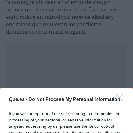
la nostalgia sin caer en el error de alargar
tramas que ya estaban cerradas. La clave del
éxito radica en introducir
nuevos aliados
y
enemigos que renuevan los conflictos
dramáticos de la trama original.
Que.es -
Do Not Process My Personal Information
If you wish to opt-out of the sale, sharing to third parties, or
processing of your personal or sensitive information for
targeted advertising by us, please use the below opt-out
Publicidad
section to confirm your selection. Please note that after your