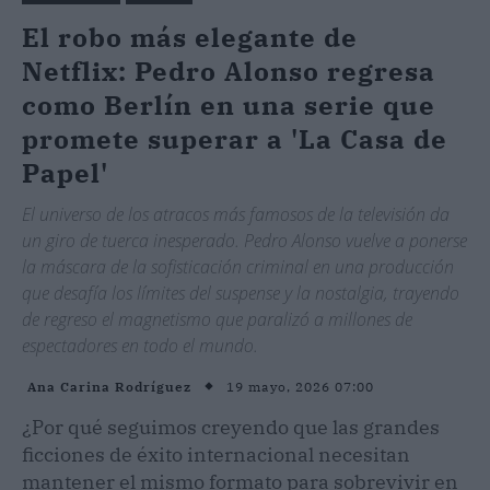
El robo más elegante de
Netflix: Pedro Alonso regresa
como Berlín en una serie que
promete superar a 'La Casa de
Papel'
El universo de los atracos más famosos de la televisión da
un giro de tuerca inesperado. Pedro Alonso vuelve a ponerse
la máscara de la sofisticación criminal en una producción
que desafía los límites del suspense y la nostalgia, trayendo
de regreso el magnetismo que paralizó a millones de
espectadores en todo el mundo.
19 mayo, 2026 07:00
Ana Carina Rodríguez
¿Por qué seguimos creyendo que las grandes
ficciones de éxito internacional necesitan
mantener el mismo formato para sobrevivir en