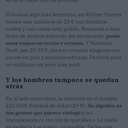
Si buscas algo más femenino, en &Other Stories
tienen una camiseta de 25 € con hombros
caídos y una caída muy pulida. Recuerda a esos
looks de modelo saliendo del aeropuerto:
ponle
unos vaqueros rectos y arrasas
. Y Massimo
Dutti, por 25,95 €, saca su versión elegante con
escote en pico y acabado refinado. Perfecta para
un estilismo un poco más posh.
Y los hombres tampoco se quedan
atrás
En el lado masculino, la obsesión es el modelo
220 GSM Relaxed de Arket (29 €).
Su algodón es
tan grueso que parece vintage
y no
transparenta ni con luz de quirófano. La caída
es perfecta y el precio, razonable. De las que