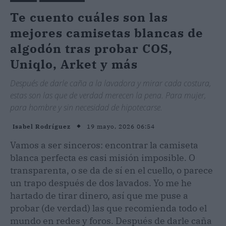
Te cuento cuáles son las
mejores camisetas blancas de
algodón tras probar COS,
Uniqlo, Arket y más
Después de darle caña a la lavadora y mirar cada costura,
estas son las que de verdad merecen la pena. Para mujer,
para hombre y sin necesidad de hipotecarse.
19 mayo, 2026 06:54
Isabel Rodríguez
Vamos a ser sinceros: encontrar la camiseta
blanca perfecta es casi misión imposible. O
transparenta, o se da de sí en el cuello, o parece
un trapo después de dos lavados. Yo me he
hartado de tirar dinero, así que me puse a
probar (de verdad) las que recomienda todo el
mundo en redes y foros. Después de darle caña