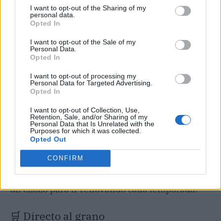
I want to opt-out of the Sharing of my
personal data.
Opted In
I want to opt-out of the Sale of my
Personal Data.
Opted In
I want to opt-out of processing my
Personal Data for Targeted Advertising.
Opted In
I want to opt-out of Collection, Use,
Retention, Sale, and/or Sharing of my
Personal Data that Is Unrelated with the
El año pasado me compré tres camisetas
Purposes for which it was collected.
blancas en la misma semana y a día de hoy solo
Opted Out
sobrevive la de COS. Así que, si buscas una sola
CONFIRM
camiseta que lo resista todo, mi voto es para la
Clean Cut. Pero reconozco que las de Uniqlo son
un chollo para ir renovando cada temporada.
🛒 Directo al grano