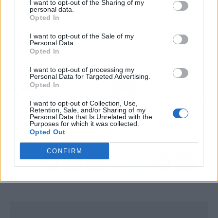
I want to opt-out of the Sharing of my
🔥
¿Cuál es el drama?
Recibió por sorpresa la Palma de Oro de
personal data.
Opted In
Honor, lloró en directo y dijo que es más que un Óscar.
📲
¿Por qué todo internet habla de esto?
Porque un actor de
I want to opt-out of the Sale of my
Personal Data.
71 años emocionándose de verdad es oro puro para las redes.
Opted In
I want to opt-out of processing my
Artículo anterior
Artículo siguiente
Personal Data for Targeted Advertising.
Opted In
Sneakerinas Converse
La guerra Mbappé-
verano: las nuevas
Arbeloa estalla en el Real
I want to opt-out of Collection, Use,
zapatillas-bailarina en
Madrid: acusación y
Retention, Sale, and/or Sharing of my
color nata que arrasan
desmentido
Personal Data that Is Unrelated with the
Purposes for which it was collected.
en tendencia
Opted Out
CONFIRM