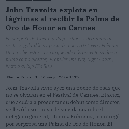
John Travolta explota en
lágrimas al recibir la Palma de
Oro de Honor en Cannes
El intérprete de 'Grease' y 'Pulp Fiction' se derrumbó al
recibir el galardón sorpresa de manos de Thierry Frémaux.
Una noche histórica en la que además presentó su ópera
prima como director, 'Propeller One-Way Night Coach',
junto a su hija Ella Bleu.
16 mayo, 2026 11:07
Nacho Pérez
John Travolta vivió ayer una noche de esas que
no se olvidan en el Festival de Cannes. El actor,
que acudía a presentar su debut como director,
se llevó la sorpresa de su vida cuando el
delegado general, Thierry Frémaux, le entregó
por sorpresa una Palma de Oro de Honor.
El