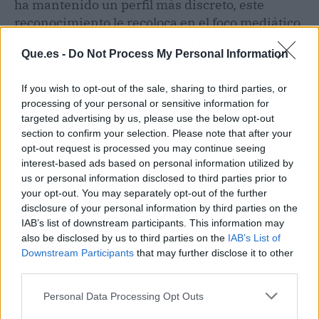
ha mantenido un perfil más discreto, este
reconocimiento le recoloca en el foco mediático
justo cuando estrena su ópera prima.
Que.es -
Do Not Process My Personal Information
No es la primera vez que un actor llora al
If you wish to opt-out of the sale, sharing to third parties, or
recoger este premio, pero la combinación de
processing of your personal or sensitive information for
sorpresa, hija en el escenario y una carrera de
targeted advertising by us, please use the below opt-out
más de 40 años puso la piel de gallina a medio
section to confirm your selection. Please note that after your
mundo. Los vídeos del momento ya suman
opt-out request is processed you may continue seeing
millones de reproducciones en redes, y la frase
interest-based ads based on personal information utilized by
us or personal information disclosed to third parties prior to
"es más que un Óscar" se ha convertido en un
your opt-out. You may separately opt-out of the further
mantra para los cinéfilos. Cannes 2026 ya tiene
disclosure of your personal information by third parties on the
su momento viral.
IAB’s list of downstream participants. This information may
also be disclosed by us to third parties on the
IAB’s List of
El chisme en 3 claves (TL;DR)
Downstream Participants
that may further disclose it to other
third parties.
👀
¿Quiénes son los protagonistas?
John Travolta, leyenda de
Personal Data Processing Opt Outs
'Pulp Fiction', y su hija Ella Bleu.