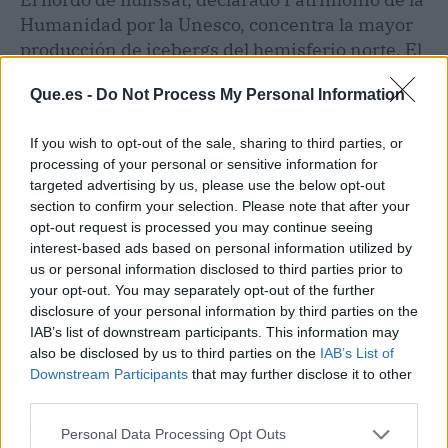
Humanidad por la Unesco, concentra la mayor
producción de icebergs del hemisferio norte. El
glaciar Sermeq Kujalleq vierte allí unos 35
Que.es -
Do Not Process My Personal Information
kilómetros cúbicos de hielo al año, cifra que
equivale a casi todo el
consumo
anual de agua
If you wish to opt-out of the sale, sharing to third parties, or
de Estados Unidos. Los bloques —algunos del
processing of your personal or sensitive information for
tamaño de un portaaviones— navegan
targeted advertising by us, please use the below opt-out
lentamente hacia el mar de Baffin y cambian de
section to confirm your selection. Please note that after your
forma según la luz, la temperatura y las
opt-out request is processed you may continue seeing
corrientes. Un poco más al norte, la localidad de
interest-based ads based on personal information utilized by
us or personal information disclosed to third parties prior to
Uummannaq ofrece panorámicas donde los
your opt-out. You may separately opt-out of the further
icebergs parecen criaturas vivas que mutan con
disclosure of your personal information by third parties on the
las estaciones. El turismo groenlandés insiste
IAB’s list of downstream participants. This information may
en que «allí donde un glaciar encuentra el mar,
also be disclosed by us to third parties on the
IAB’s List of
uno encuentra icebergs», y la variedad de
Downstream Participants
that may further disclose it to other
third parties.
aproximaciones —senderismo, kayak,
sobrevuelos e incluso submarinismo— permite
Personal Data Processing Opt Outs