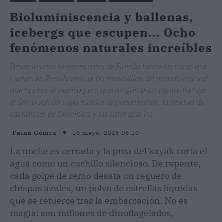
Bioluminiscencia y ballenas,
icebergs que escupen... Ocho
fenómenos naturales increíbles
Desde los ríos fosforescentes de Florida hasta las rocas que
cantan en Pensilvania: ocho maravillas del mundo natural
que la ciencia explica pero que ningún dato agota. Incluye
el único volcán cuyo interior se puede visitar, la reserva de
cachalotes de Dominica y las cataratas ho
16 mayo, 2026 06:10
Faina Gómez
La noche es cerrada y la proa del kayak corta el
agua como un cuchillo silencioso. De repente,
cada golpe de remo desata un reguero de
chispas azules, un polvo de estrellas líquidas
que se retuerce tras la embarcación. No es
magia: son millones de dinoflagelados,