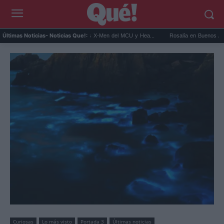
 será Cíclope en los X-Men del MCU y Hea...
Rosalía en Buenos Aires: detiene el tráf
Últimas Noticias
- Noticias Que!:
Curiosas
Lo más visto
Portada 3
Últimas noticias