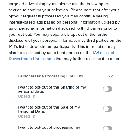
targeted advertising by us, please use the below opt-out
Precio:
49,99 €.
Fecha de la promo:
section to confirm your selection. Please note that after your
lanzamiento hoy 15 de mayo, sin fecha de fin
opt-out request is processed you may continue seeing
confirmada —estará disponible hasta agotar
interest-based ads based on personal information utilized by
us or personal information disclosed to third parties prior to
existencias—.
Sección donde encontrarlo:
your opt-out. You may separately opt-out of the further
pasillo de muebles de jardín en la tienda física
disclosure of your personal information by third parties on the
de Lidl o en su web oficial.
IAB’s list of downstream participants. This information may
also be disclosed by us to third parties on the
IAB’s List of
Así que ya sabes, si tienes terraza, balcón o
Downstream Participants
that may further disclose it to other
third parties.
simplemente un rincón al sol, esta hamaca
puede ser tu mejor inversión de la temporada.
Personal Data Processing Opt Outs
I want to opt-out of the Sharing of my
personal data.
Artículo anterior
Artículo siguiente
Opted In
Marvel Tõkon: Fighting
Las fotos ovnis
Souls – todos los
desclasificadas que no
I want to opt-out of the Sale of my
personajes confirmados
te van a convencer (y por
Personal Data.
Opted In
(lista completa)
qué)
I want to opt-out of processing my