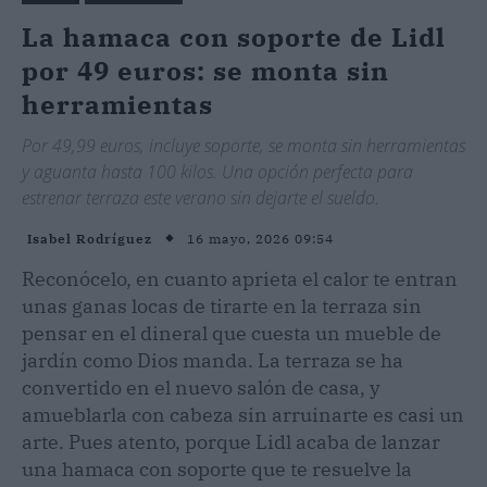
La hamaca con soporte de Lidl
por 49 euros: se monta sin
herramientas
Por 49,99 euros, incluye soporte, se monta sin herramientas
y aguanta hasta 100 kilos. Una opción perfecta para
estrenar terraza este verano sin dejarte el sueldo.
16 mayo, 2026 09:54
Isabel Rodríguez
Reconócelo, en cuanto aprieta el calor te entran
unas ganas locas de tirarte en la terraza sin
pensar en el dineral que cuesta un mueble de
jardín como Dios manda. La terraza se ha
convertido en el nuevo salón de casa, y
amueblarla con cabeza sin arruinarte es casi un
arte. Pues atento, porque Lidl acaba de lanzar
una hamaca con soporte que te resuelve la