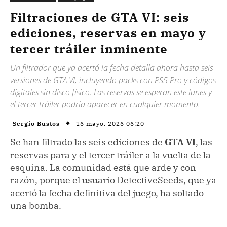
Filtraciones de GTA VI: seis
ediciones, reservas en mayo y
tercer tráiler inminente
Un filtrador que ya acertó la fecha detalla ahora hasta seis
versiones de GTA VI, incluyendo packs con PS5 Pro y códigos
digitales sin disco físico. Las reservas se esperan este lunes y
el tercer tráiler podría aparecer en cualquier momento.
16 mayo, 2026 06:20
Sergio Bustos
Se han filtrado las seis ediciones de
GTA VI
, las
reservas para y el tercer tráiler a la vuelta de la
esquina. La comunidad está que arde y con
razón, porque el usuario DetectiveSeeds, que ya
acertó la fecha definitiva del juego, ha soltado
una bomba.