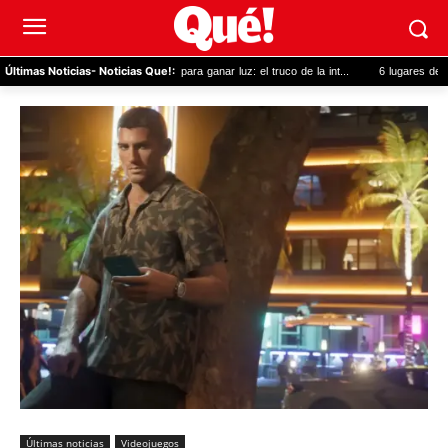
Reforma de piso para ganar luz: el truco de la int...
6 lugares del mundo t
Últimas Noticias
- Noticias Que!:
Últimas noticias
Videojuegos