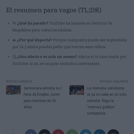
El resumen para vagos (TL;DR)
🎯
¿Qué ha pasado?
YouTube ha lanzado su detector de
deepfakes para todos los adultos.
🔥
¿Por qué importa?
Porque cualquiera puede ser suplantado
por IA y ahora puedes pedir que borren esos vídeos.
🤔
¿Nos afecta o es solo un meme?
Afecta si tu cara ronda por
YouTube; si no, es un paso simbólico interesante.
Artículo anterior
Artículo siguiente
Santomera estrena su I
La memoria servidores
Feria de Empleo Joven
IA ya no cabe en un solo
para menores de 35
servidor: llega la
años
'memory godbox'
compartida