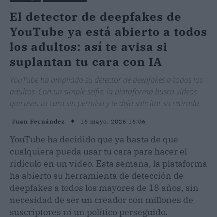
El detector de deepfakes de
YouTube ya está abierto a todos
los adultos: así te avisa si
suplantan tu cara con IA
YouTube ha ampliado su detector de deepfakes a todos los
adultos. Con un simple selfie, la plataforma busca vídeos
que usen tu cara sin permiso y te deja solicitar su retirada.
16 mayo, 2026 16:06
Juan Fernández
YouTube ha decidido que ya basta de que
cualquiera pueda usar tu cara para hacer el
ridículo en un vídeo. Esta semana, la plataforma
ha abierto su herramienta de detección de
deepfakes a todos los mayores de 18 años, sin
necesidad de ser un creador con millones de
suscriptores ni un político perseguido.