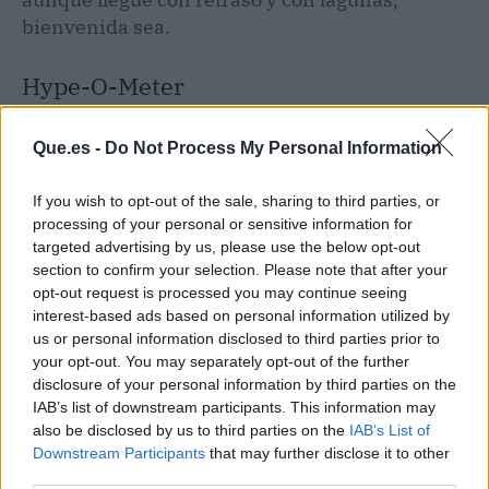
bienvenida sea.
Hype-O-Meter
Nivel de hype: 7/10.
La herramienta resuelve
Que.es -
Do Not Process My Personal Information
un problema real y se abre a todos, pero falta
transparencia sobre su precisión y sigue siendo
If you wish to opt-out of the sale, sharing to third parties, or
un jardín vallado. Mola, pero no esperes que sea
processing of your personal or sensitive information for
la solución definitiva — más bien es un parche
targeted advertising by us, please use the below opt-out
con buena intención.
section to confirm your selection. Please note that after your
opt-out request is processed you may continue seeing
interest-based ads based on personal information utilized by
us or personal information disclosed to third parties prior to
your opt-out. You may separately opt-out of the further
disclosure of your personal information by third parties on the
IAB’s list of downstream participants. This information may
also be disclosed by us to third parties on the
IAB’s List of
Downstream Participants
that may further disclose it to other
third parties.