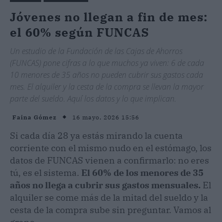
Jóvenes no llegan a fin de mes:
el 60% según FUNCAS
Un estudio de la Fundación de las Cajas de Ahorros
(FUNCAS) pone cifras a lo que muchos ya viven: 6 de cada
10 menores de 35 años no pueden cubrir sus gastos cada
mes. El alquiler y la cesta de la compra se llevan la mayor
parte del sueldo. Aquí los datos y lo que implican.
16 mayo, 2026 15:56
Faina Gómez
Si cada día 28 ya estás mirando la cuenta
corriente con el mismo nudo en el estómago, los
datos de FUNCAS vienen a confirmarlo: no eres
tú, es el sistema.
El 60% de los menores de 35
años no llega a cubrir sus gastos mensuales.
El
alquiler se come más de la mitad del sueldo y la
cesta de la compra sube sin preguntar. Vamos al