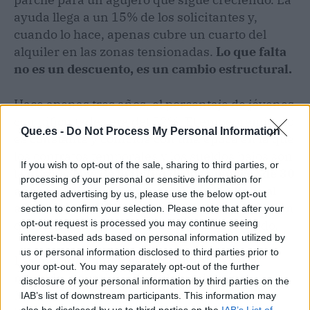
ayuda llega a un 15% de los solicitantes y,
cuando lo hace, apenas cubre un cuarto del
alquiler en las zonas tensionadas.
Lo que falta
no es un descuento, es un cambio estructural.
Hace apenas tres años, el porcentaje de jóvenes
con dificultades era del 52%. El empeoramiento
Que.es -
Do Not Process My Personal Information
es constante y coincide con una época en la que
los contratos temporales y los sueldos bajos son
If you wish to opt-out of the sale, sharing to third parties, or
la norma.
Más de la mitad de los menores de 30
processing of your personal or sensitive information for
años trabaja con un contrato que no llega al
targeted advertising by us, please use the below opt-out
año, según la EPA.
A esto se suma una inflación
section to confirm your selection. Please note that after your
que, aunque modera, no devuelve lo perdido.
opt-out request is processed you may continue seeing
interest-based ads based on personal information utilized by
us or personal information disclosed to third parties prior to
Las medidas públicas van con retraso y, a
your opt-out. You may separately opt-out of the further
menudo, no atajan el problema de raíz.
disclosure of your personal information by third parties on the
Mientras el ingreso mínimo vital se queda en
IAB’s list of downstream participants. This information may