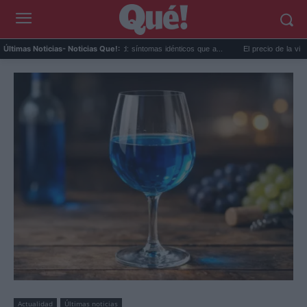
Calor extremo y ansiedad: síntomas idénticos que a...
El precio de la vivienda en 
Últimas Noticias
- Noticias Que!:
Actualidad
Últimas noticias