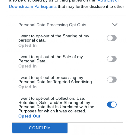
bolsillos muy concretos, la realidad es que una
also be disclosed by us to third parties on the
IAB’s List of
Downstream Participants
that may further disclose it to other
persona con un sueldo mileurista no es
third parties.
considerada pobre pero no puede vivir sola.
Algo falla.
Personal Data Processing Opt Outs
I want to opt-out of the Sharing of my
En resumen (para tu bolsillo y tu salud
personal data.
Opted In
mental)
I want to opt-out of the Sale of my
Personal Data.
💸
¿Qué ha cambiado?
Un nuevo informe de FUNCAS confirma
Opted In
que el 60% de los jóvenes no cubre gastos.
I want to opt-out of processing my
👥
¿A quién afecta exactamente?
A los menores de 35, sobre
Personal Data for Targeted Advertising.
todo si viven de alquiler en ciudades.
Opted In
✅
¿Qué puedes hacer al respecto?
Revisar ayudas como el
I want to opt-out of Collection, Use,
Retention, Sale, and/or Sharing of my
Bono Alquiler Joven y exigir políticas de vivienda reales.
Personal Data that Is Unrelated with the
Purposes for which it was collected.
Opted Out
Artículo anterior
Artículo siguiente
CONFIRM
Dylan Sprouse y Barbara
Bono Alquiler Joven
Palvin anuncian su
2026: hasta 250 euros