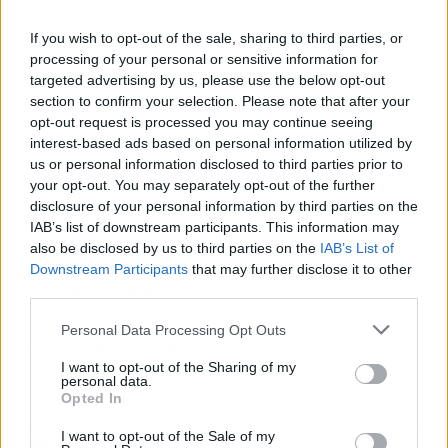
expertos, es justo lo que la televisión puede
hacer cuando deja los maquillajes:
conectar
If you wish to opt-out of the sale, sharing to third parties, or
con la vulnerabilidad colectiva
. Porque el
processing of your personal or sensitive information for
targeted advertising by us, please use the below opt-out
recuerdo de un padre no entiende de edades ni
section to confirm your selection. Please note that after your
de profesiones, y Bisbal ha puesto voz a un
opt-out request is processed you may continue seeing
duelo que muchos espectadores reconocen.
interest-based ads based on personal information utilized by
us or personal information disclosed to third parties prior to
El chisme en 3 claves (TL;DR)
your opt-out. You may separately opt-out of the further
disclosure of your personal information by third parties on the
IAB’s list of downstream participants. This information may
👀
¿Quiénes son los protagonistas?
David Bisbal y su padre
also be disclosed by us to third parties on the
IAB’s List of
José, fallecido en febrero.
Downstream Participants
that may further disclose it to other
🔥
¿Cuál es el drama?
El cantante se rompió en directo al
third parties.
recordarle, en un momento sin guion.
Personal Data Processing Opt Outs
📲
¿Por qué todo internet habla de esto?
Por la emoción
I want to opt-out of the Sharing of my
genuina y porque el alzhéimer afecta a miles de familias.
personal data.
Opted In
Artículo anterior
Artículo siguiente
I want to opt-out of the Sale of my