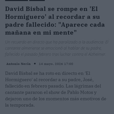
David Bisbal se rompe en 'El
Hormiguero' al recordar a su
padre fallecido: "Aparece cada
mañana en mi mente"
Un recuerdo en directo que ha paralizado a la audiencia. El
cantante almeriense se emocionó al hablar de su padre,
fallecido el pasado febrero tras luchar contra el Alzheimer.
14 mayo, 2026 17:00
Antonio Nerín
David Bisbal se ha roto en directo en 'El
Hormiguero' al recordar a su padre, José,
fallecido en febrero pasado. Las lágrimas del
cantante pararon el show de Pablo Motos y
dejaron uno de los momentos más emotivos de
la temporada.