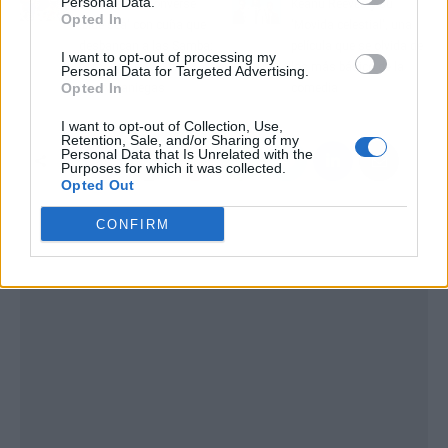
Personal Data.
Las nuevas Converse
Keanu Reeves y su
Opted In
'blue sea' con cuña que
'Movida celestial', una
desbancan a las Samba:
película que se olvida de
I want to opt-out of processing my
cómodas e
los más básico de la
Personal Data for Targeted Advertising.
Opted In
hiperveraniegas
comedia
I want to opt-out of Collection, Use,
Retention, Sale, and/or Sharing of my
Personal Data that Is Unrelated with the
Purposes for which it was collected.
Opted Out
CONFIRM