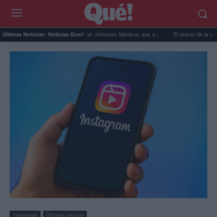
Calor extremo y ansiedad: síntomas idénticos que a...
El precio de la vivienda e
Últimas Noticias
- Noticias Que!:
Tecnología
Últimas noticias