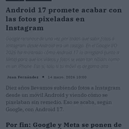
Android 17 promete acabar con
las fotos pixeladas en
Instagram
Google reconoce de una vez por todas que subir fotos a
Instagram desde Android era un castigo. En el Google I/O
2026 ha mostrado cómo Android 17 lo arreglará (junto a
Meta) para que los vídeos y fotos se vean tan nítidos como
en un iPhone. Eso sí, solo si tu móvil es de gama alta
14 mayo, 2026 10:00
Juan Fernández
Diez años llevamos subiendo fotos a Instagram
desde un móvil Android y viendo cómo se
pixelaban sin remedio. Eso se acaba, según
Google, con Android 17.
Por fin: Google y Meta se ponen de