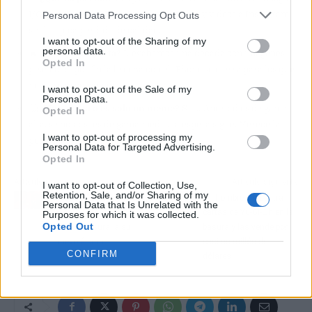
I/O que Android 17 permitirá subir fotos y vídeos a Instagram
Personal Data Processing Opt Outs
sin la típica pérdida de calidad.
I want to opt-out of the Sharing of my
personal data.
🔥
¿Por qué importa?
Llevábamos una década con imágenes
Opted In
pixeladas; por fin la brecha con el iPhone se cierra para los que
más crean contenido.
I want to opt-out of the Sale of my
Personal Data.
🤔
¿Nos afecta o es solo un meme?
Si tu Android es de gama
Opted In
alta, se nota; si es de gama media, la espera sigue. Merece la
I want to opt-out of processing my
pena seguirlo de cerca.
Personal Data for Targeted Advertising.
Opted In
Artículo anterior
Artículo siguiente
I want to opt-out of Collection, Use,
Retention, Sale, and/or Sharing of my
El zasca de Chris Brown
Un hombre encuentra
Personal Data that Is Unrelated with the
a Zara Larsson por
cartas de Yu-Gi-Oh en la
Purposes for which it was collected.
Opted Out
llamar 'basura' a su
basura y las vende por
nuevo álbum
casi un millón de
CONFIRM
dólares