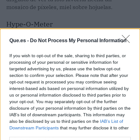
mosaico de píxeles, miel sobre hojuelas.
Hype-O-Meter
Nivel de hype: 7,5/10.
Google resuelve un
Que.es -
Do Not Process My Personal Information
problema histórico que nadie debería haber
sufrido jamás, pero lo condiciona a los móviles
If you wish to opt-out of the sale, sharing to third parties, or
más caros. Si tu Android es un gama media de
processing of your personal or sensitive information for
300 euros, te quedas con las ganas. La
targeted advertising by us, please use the below opt-out
section to confirm your selection. Please note that after your
verdadera magia empezará cuando la
opt-out request is processed you may continue seeing
optimización llegue a todas las gamas, no solo a
interest-based ads based on personal information utilized by
los Pixel y Galaxy Ultra — y mientras no se te
us or personal information disclosed to third parties prior to
ocurra grabar al aire libre con un móvil de hace
your opt-out. You may separately opt-out of the further
dos años.
disclosure of your personal information by third parties on the
IAB’s list of downstream participants. This information may
also be disclosed by us to third parties on the
IAB’s List of
El resumen para vagos (TL;DR)
Downstream Participants
that may further disclose it to other
third parties.
🎯
¿Qué ha pasado?
Google y Meta han anunciado en el Google