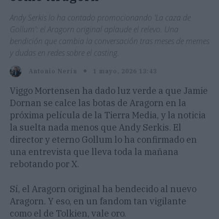
Andy Serkis lo ha contado promocionando 'La caza de
Gollum': el Aragorn original aplaude el relevo. Una
bendición que cambia la conversación tras meses de memes
y dudas en redes sobre el casting.
1 mayo, 2026 13:43
Antonio Nerín
Viggo Mortensen ha dado luz verde a que Jamie
Dornan se calce las botas de Aragorn en la
próxima película de la Tierra Media, y la noticia
la suelta nada menos que Andy Serkis. El
director y eterno Gollum lo ha confirmado en
una entrevista que lleva toda la mañana
rebotando por X.
Sí, el Aragorn original ha bendecido al nuevo
Aragorn. Y eso, en un fandom tan vigilante
como el de Tolkien, vale oro.