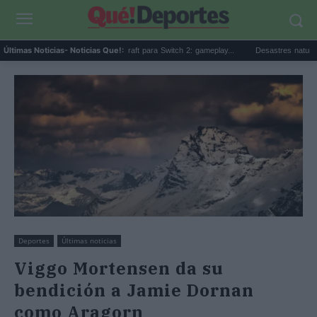
Beta sorpresa de Minecraft para Switch 2: gameplay...
Desastres naturales: qué s
Últimas Noticias
- Noticias Que!:
Deportes
Últimas noticias
Viggo Mortensen da su
bendición a Jamie Dornan
como Aragorn