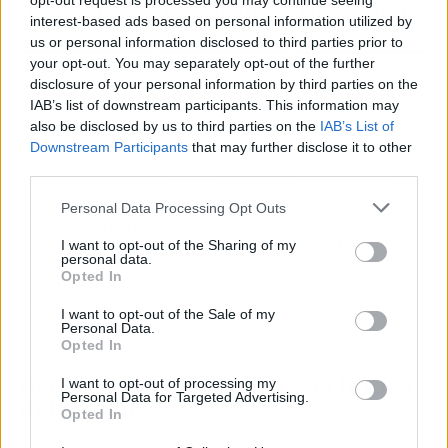
opt-out request is processed you may continue seeing
Categoría
Campillo de
en el resto de
interest-based ads based on personal information utilized by
Arenas
Jaén
us or personal information disclosed to third parties prior to
your opt-out. You may separately opt-out of the further
Predominio
Superior al
Distribución
disclosure of your personal information by third parties on the
del Apellido
75% (Castillo)
variada
IAB’s list of downstream participants. This information may
Imprescindib
Complement
also be disclosed by us to third parties on the
IAB’s List of
Uso de
le para el
ario o
Downstream Participants
that may further disclose it to other
Apodos
third parties.
correo
anecdótico
Error
Riesgo alto
Personal Data Processing Opt Outs
Riesgo bajo o
Administrati
por
controlado
I want to opt-out of the Sharing of my
vo
homonimia
personal data.
Opted In
Identidad
Basada en el
Basada en el
Local
mote familiar
apellido
I want to opt-out of the Sale of my
Personal Data.
Opted In
Previsión demográfica y el futuro
I want to opt-out of processing my
Personal Data for Targeted Advertising.
del nombre
Opted In