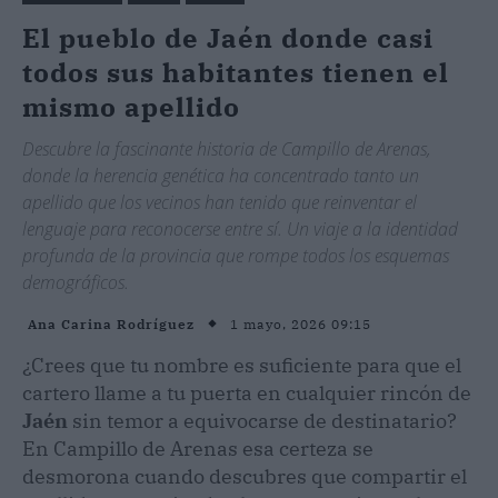
El pueblo de Jaén donde casi
todos sus habitantes tienen el
mismo apellido
Descubre la fascinante historia de Campillo de Arenas,
donde la herencia genética ha concentrado tanto un
apellido que los vecinos han tenido que reinventar el
lenguaje para reconocerse entre sí. Un viaje a la identidad
profunda de la provincia que rompe todos los esquemas
demográficos.
1 mayo, 2026 09:15
Ana Carina Rodríguez
¿Crees que tu nombre es suficiente para que el
cartero llame a tu puerta en cualquier rincón de
Jaén
sin temor a equivocarse de destinatario?
En Campillo de Arenas esa certeza se
desmorona cuando descubres que compartir el