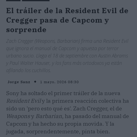
El tráiler de la Resident Evil de
Cregger pasa de Capcom y
sorprende
Zach Cregger (Weapons, Barbarian) firma una Resident Evil
que ignora el manual de Capcom y apuesta por terror
urbano sucio. Llega el 18 de septiembre con Austin Abrams
y Paul Walter Hauser, y los fans más ortodoxos ya están
afilando los cuchillos.
1 mayo, 2026 08:30
Jorge Sanz
Sony ha soltado el primer tráiler de la nueva
Resident Evil
y la primera reacción colectiva ha
sido un 'pero esto qué es'. Zach Cregger, el de
Weapons
y
Barbarian
, ha pasado del manual de
Capcom y ha hecho su propia movida. Y la
jugada, sorprendentemente, pinta bien.