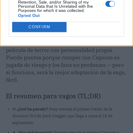
Retention, Sale, and/or Sharing of my
Personal Data that Is Unrelated with the
Purposes for which it was collected.
Opted Out
Hype-O-Meter
CONFIRM
Nivel de hype: 7,5/10.
Cregger tiene el pulso,
Sony le ha dado las llaves y el tráiler enseña una
película de terror con personalidad propia.
Pierde puntos porque romper con Capcom es
jugada de riesgo y los fans no perdonan — pero
si funciona, será la mejor adaptación de la saga,
fácil.
El resumen para vagos (TL;DR)
🎯
¿Qué ha pasado?
Sony estrena el primer tráiler de la
Resident Evil
de Zach Cregger, que llega a cines el 18 de
septiembre.
🔥
¿Por qué importa?
Cregger pasa de la estética Capcom y