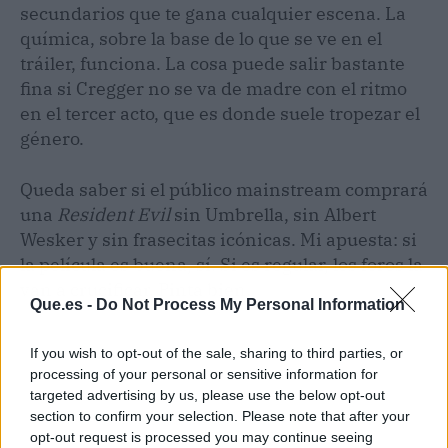
secundarios que te gana cualquier escena. La
química, sobre la base de lo que se ve en el
tráiler, funciona. La cosa puede salir bastante
fina si Cregger no se va de madre con el ritmo
en el tercer acto, que es donde suele tropezar el
género.
Queda saber si el público mainstream comprará
una
Resident Evil
sin Umbrella, sin Albert
Wesker y sin frasecitas icónicas. Mi apuesta: si
la película es buena, sí. Si es regular, los foros la
van a crucificar. Pinta bien.
Que.es -
Do Not Process My Personal Information
If you wish to opt-out of the sale, sharing to third parties, or
processing of your personal or sensitive information for
targeted advertising by us, please use the below opt-out
section to confirm your selection. Please note that after your
opt-out request is processed you may continue seeing