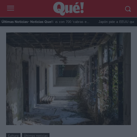
agos eliminó 140.000 cabras con 700 'cabras e...
Japón pide a EEUU que deje de us
Últimas Noticias
- Noticias Que!:
Cultura
Últimas noticias