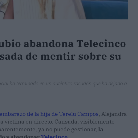
Rubio abandona Telecinco
usada de mentir sobre su
ocial ha terminado en un auténtico sacudón que ha dejado a
embarazo de la hija de Terelu Campos
, Alejandra
a víctima en directo. Cansada, visiblemente
aparentemente, ya no puede gestionar,
la
ado y abandonar
Telecinco
.