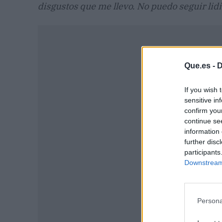
disgustos que me llevo. No puedo seguir lid
Que.es -
D
If you wish 
sensitive in
confirm you
continue se
information 
further disc
participants
Downstream 
P
Persona