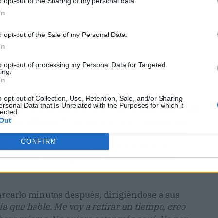
o opt-out of the Sharing of my personal data.
In
o opt-out of the Sale of my Personal Data.
In
to opt-out of processing my Personal Data for Targeted
ing.
In
o opt-out of Collection, Use, Retention, Sale, and/or Sharing
ersonal Data that Is Unrelated with the Purposes for which it
cance de la noticia, no dudó en preguntarle:
“¿Es
lected.
e ocurrió ayer?”
. Alejandra Rubio, abriéndose
Out
n total sinceridad:
“Es una decisión meditada,
CONFIRM
que sea ya es por lo que ocurrió ayer, sí. Yo
é esperar. No tengo nada que esperar más.
marcarlo minutos después, dirigiéndose a sus
día que hable. Me voy a retirar un tiempo, creo