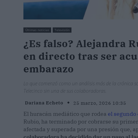
Últimas noticias
Televisión
¿Es falso? Alejandra 
en directo tras ser ac
embarazo
Lo que comenzó como un análisis más de la crónica s
Telecinco sin una de sus colaboradoras.
Dariana Echeto
25 marzo, 2026 10:35
El huracán mediático que rodea
el segundo 
Rubio, ha terminado por cobrarse su primer
afectada y superada por una presión que, 
colaboradora ha decidido dar un paso al l