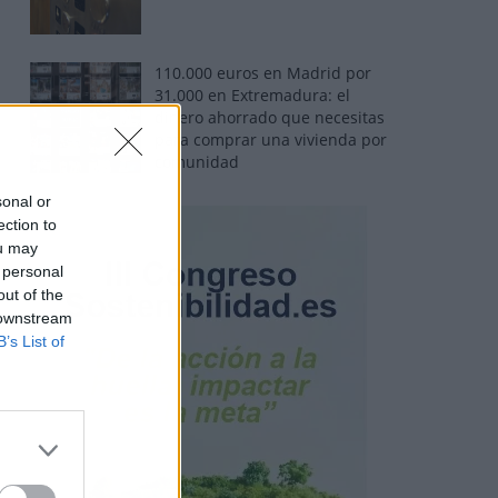
110.000 euros en Madrid por
31.000 en Extremadura: el
dinero ahorrado que necesitas
para comprar una vivienda por
comunidad
sonal or
ection to
ou may
 personal
out of the
 downstream
B’s List of