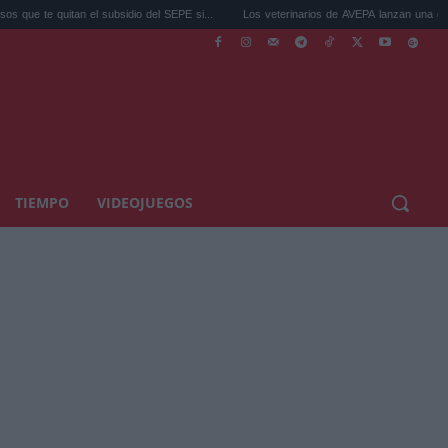
 subsidio del SEPE si...
Los veterinarios de AVEPA lanzan una guía para pro...
TIEMPO
VIDEOJUEGOS