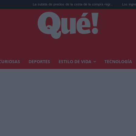
La subida de precios de la cesta de la compra regr...
Los ingresos que te quitan el
CURIOSAS
DEPORTES
ESTILO DE VIDA
TECNOLOGÍA