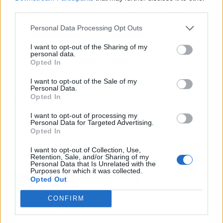
third parties.
estancia y no agobiarte: una maceta bonita, un
plato debajo para que no gotee, y listo. Por si
Personal Data Processing Opt Outs
quieres ampliar la colección, el romero y el
tomillo también son estupendos y sobreviven
I want to opt-out of the Sharing of my
personal data.
con poca agua y mucho sol; perfectos para el
Opted In
balcón.
I want to opt-out of the Sale of my
Personal Data.
🧠 Para soltarlo en la cena
Opted In
I want to opt-out of processing my
Las plantas aromáticas perfuman, decoran y
Personal Data for Targeted Advertising.
Opted In
mejoran el ánimo sin enchufes ni químicos.
I want to opt-out of Collection, Use,
Retention, Sale, and/or Sharing of my
Personal Data that Is Unrelated with the
Artículo anterior
Artículo siguiente
Purposes for which it was collected.
El bombazo de Ciara
Más de 436.000
Opted Out
Miller: acusa a West
trabajadores jóvenes no
Wilson de liarse con
pueden independizarse
CONFIRM
Jenn Fessler, la casada
de 'RHONJ'