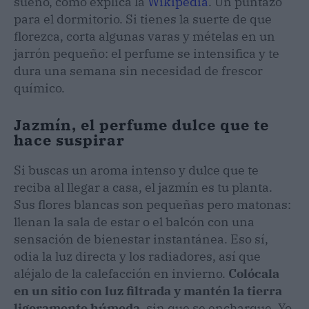
sueño, como explica la
Wikipedia
. Un puntazo
para el dormitorio. Si tienes la suerte de que
florezca, corta algunas varas y mételas en un
jarrón pequeño: el perfume se intensifica y te
dura una semana sin necesidad de frescor
químico.
Jazmín, el perfume dulce que te
hace suspirar
Si buscas un aroma intenso y dulce que te
reciba al llegar a casa, el jazmín es tu planta.
Sus flores blancas son pequeñas pero matonas:
llenan la sala de estar o el balcón con una
sensación de bienestar instantánea. Eso sí,
odia la luz directa y los radiadores, así que
aléjalo de la calefacción en invierno.
Colócala
en un sitio con luz filtrada y mantén la tierra
ligeramente húmeda
, sin que se encharque. Yo