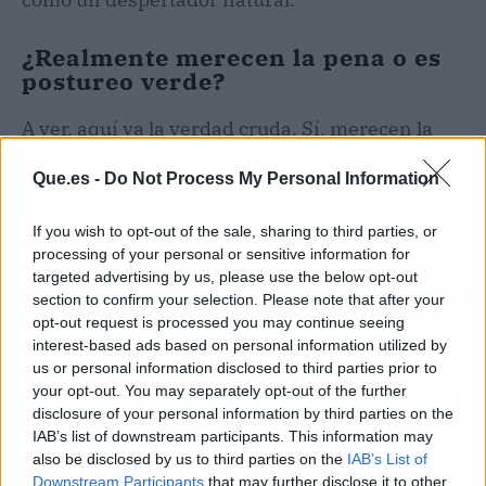
¿Realmente merecen la pena o es
postureo verde?
A ver, aquí va la verdad cruda. Sí, merecen la
pena y mucho. No son solo un adorno: estas
Que.es -
Do Not Process My Personal Information
plantas
eliminan la necesidad de
ambientadores artificiales y sus químicos
,
If you wish to opt-out of the sale, sharing to third parties, or
cuestan entre 3 y 6 euros en cualquier vivero, y
processing of your personal or sensitive information for
con cuidados mínimos duran meses. Además,
targeted advertising by us, please use the below opt-out
según Mejor con
Salud
, su efecto sobre el estado
section to confirm your selection. Please note that after your
de ánimo es real porque los aromas naturales
opt-out request is processed you may continue seeing
conectan con nuestro cerebro sin trampa ni
interest-based ads based on personal information utilized by
us or personal information disclosed to third parties prior to
cartuchos. No necesitas ser un experto en
your opt-out. You may separately opt-out of the further
jardinería: solo luz, agua y un poco de cariño. Si
disclosure of your personal information by third parties on the
se te muere una, no te culpes; a todos nos ha
IAB’s list of downstream participants. This information may
pasado alguna vez. Pero el chollo merece el
also be disclosed by us to third parties on the
IAB’s List of
intento. La clave está en elegir una planta por
Downstream Participants
that may further disclose it to other