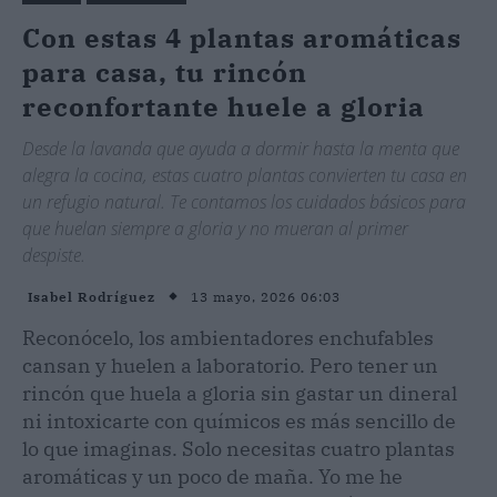
Con estas 4 plantas aromáticas
para casa, tu rincón
reconfortante huele a gloria
Desde la lavanda que ayuda a dormir hasta la menta que
alegra la cocina, estas cuatro plantas convierten tu casa en
un refugio natural. Te contamos los cuidados básicos para
que huelan siempre a gloria y no mueran al primer
despiste.
13 mayo, 2026 06:03
Isabel Rodríguez
Reconócelo, los ambientadores enchufables
cansan y huelen a laboratorio. Pero tener un
rincón que huela a gloria sin gastar un dineral
ni intoxicarte con químicos es más sencillo de
lo que imaginas. Solo necesitas cuatro plantas
aromáticas y un poco de maña. Yo me he