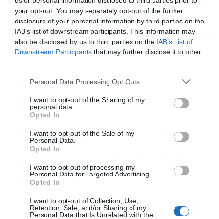
us or personal information disclosed to third parties prior to
your opt-out. You may separately opt-out of the further
disclosure of your personal information by third parties on the
IAB’s list of downstream participants. This information may
also be disclosed by us to third parties on the
IAB’s List of
Downstream Participants
that may further disclose it to other
third parties.
Personal Data Processing Opt Outs
I want to opt-out of the Sharing of my
personal data.
La exposición está comisariada por Luca
Opted In
Carrubba, director de la asociación ArsGames,
I want to opt-out of the Sale of my
dedicada a la investigación y difusión cultural
Personal Data.
Opted In
de los videojuegos,
y cuenta con el estudio
Domestic Data Streamers para el diseño de la
I want to opt-out of processing my
Personal Data for Targeted Advertising.
museografía y la experiencia interactiva.
Opted In
La exposición Homo Ludens se inaugura en
I want to opt-out of Collection, Use,
Retention, Sale, and/or Sharing of my
CaixaForum Madrid y, después, protagonizará
Personal Data that Is Unrelated with the