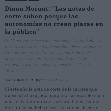
Diana Morant: "Las notas de
corte suben porque las
autonomías no crean plazas en
la pública"
En 25 años no se ha creado una sola universidad pública,
mientras más de treinta privadas han abierto sus puertas.
Las notas de corte se disparan y la matrícula pública
apenas ha crecido un 2%, empujando a miles de
estudiantes a un sistema que la ministra califica de
'privatizaci
8 junio, 2026 07:09
Faina Gómez
Si este año la nota de corte de la carrera que
querías te ha dejado fuera, no ha sido solo mala
suerte. La ministra de Universidades, Diana
Morant, lo ha dicho claro: "Las notas de corte