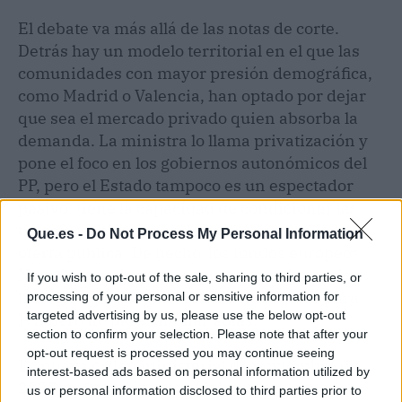
El debate va más allá de las notas de corte.
Detrás hay un modelo territorial en el que las
comunidades con mayor presión demográfica,
como Madrid o Valencia, han optado por dejar
que sea el mercado privado quien absorba la
demanda. La ministra lo llama privatización y
pone el foco en los gobiernos autonómicos del
PP, pero el Estado tampoco es un espectador
pasivo: tiene la capacidad de condicionar las
transferencias de fondos a que se amplíe la
Que.es -
Do Not Process My Personal Information
oferta pública. De hecho, los fondos europeos
Next Generation han supuesto una inyección
If you wish to opt-out of the sale, sharing to third parties, or
histórica que, según Morant, ha servido para
processing of your personal or sensitive information for
targeted advertising by us, please use the below opt-out
I+D pero no para ampliar aulas.
section to confirm your selection. Please note that after your
opt-out request is processed you may continue seeing
La nueva orden ministerial de noviembre de
interest-based ads based on personal information utilized by
2025 endureció los requisitos para que no
us or personal information disclosed to third parties prior to