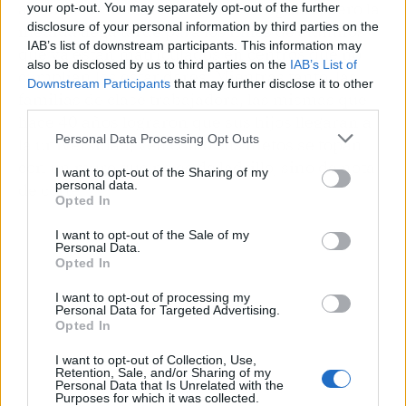
abran más "universidades-chiringuito", pero la
your opt-out. You may separately opt-out of the further
disclosure of your personal information by third parties on the
medida llega tarde para los miles de alumnos
IAB’s list of downstream participants. This information may
que ya están matriculados en centros que no
also be disclosed by us to third parties on the
IAB’s List of
cumplían los estándares. Mientras tanto, las
Downstream Participants
that may further disclose it to other
familias de clase trabajadora, las mismas que
third parties.
hace 40 años lograron que sus hijos llegaran a
Personal Data Processing Opt Outs
la universidad, ven cómo sus nietos se topan
con un muro que no es de ladrillo, sino de nota
I want to opt-out of the Sharing of my
personal data.
de corte.
Opted In
I want to opt-out of the Sale of my
Personal Data.
Opted In
I want to opt-out of processing my
Personal Data for Targeted Advertising.
Opted In
I want to opt-out of Collection, Use,
Retention, Sale, and/or Sharing of my
Personal Data that Is Unrelated with the
Purposes for which it was collected.