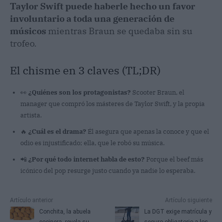
Taylor Swift puede haberle hecho un favor
involuntario a toda una generación de
músicos
mientras Braun se quedaba sin su
trofeo.
El chisme en 3 claves (TL;DR)
👀
¿Quiénes son los protagonistas?
Scooter Braun, el
manager que compró los másteres de Taylor Swift, y la propia
artista.
🔥
¿Cuál es el drama?
Él asegura que apenas la conoce y que el
odio es injustificado; ella, que le robó su música.
📲
¿Por qué todo internet habla de esto?
Porque el beef más
icónico del pop resurge justo cuando ya nadie lo esperaba.
Artículo anterior
Artículo siguiente
Conchita, la abuela
La DGT exige matrícula y
cocinera, revela su
seguro obligatorio a los