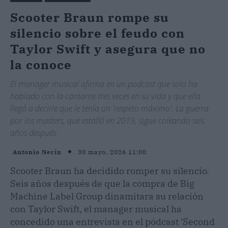
Scooter Braun rompe su
silencio sobre el feudo con
Taylor Swift y asegura que no
la conoce
El manager musical afirma en un podcast que solo ha
hablado con la cantante tres veces en su vida y que ella
llegó a decirle que le tenía un 'respeto máximo'. La guerra
por los masters, que estalló en 2019, sigue coleando seis
años después.
30 mayo, 2026 11:00
Antonio Nerín
Scooter Braun ha decidido romper su silencio.
Seis años después de que la compra de Big
Machine Label Group dinamitara su relación
con Taylor Swift, el manager musical ha
concedido una entrevista en el pódcast 'Second