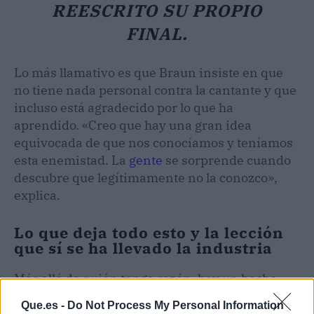
REESCRITO SU PROPIO
FINAL.
Lo más llamativo es que Braun insiste en que
no tiene nada personal contra la cantante y que
incluso está agradecido por lo que ha
aprendido. «Creo que hay una gran idea
equivocada de que nos conocíamos y teníamos
esta enemistad. La
gente
se sorprende cuando
descubre que legítimamente no la conozco»,
explica.
Lo que deja todo esto y la lección
que sí se ha llevado la industria
Más allá de quién tenga razón, hay un hecho
incontestable:
la guerra por los masters ha
Que.es -
Do Not Process My Personal Information
acelerado la carrera de los artistas por