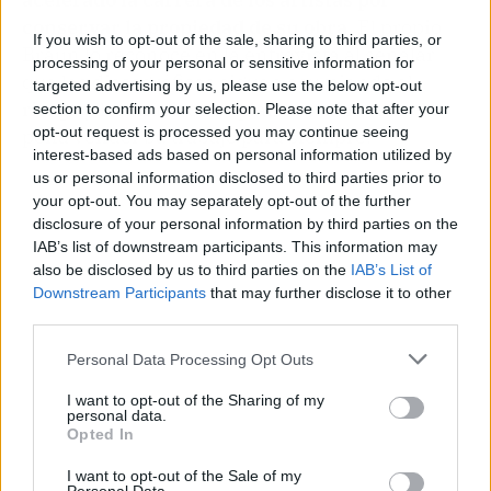
conservar la propiedad de su obra
. El propio
If you wish to opt-out of the sale, sharing to third parties, or
Braun lo reconoce en la entrevista al señalar
processing of your personal or sensitive information for
que las discográficas siguen asumiendo el
targeted advertising by us, please use the below opt-out
riesgo y los músicos se plantean si merece la
section to confirm your selection. Please note that after your
opt-out request is processed you may continue seeing
pena vender su trabajo para siempre.
interest-based ads based on personal information utilized by
us or personal information disclosed to third parties prior to
your opt-out. You may separately opt-out of the further
disclosure of your personal information by third parties on the
IAB’s list of downstream participants. This information may
also be disclosed by us to third parties on the
IAB’s List of
Downstream Participants
that may further disclose it to other
third parties.
Personal Data Processing Opt Outs
I want to opt-out of the Sharing of my
personal data.
Opted In
I want to opt-out of the Sale of my