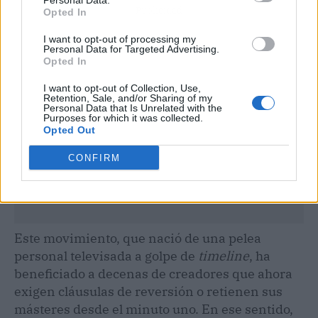
Personal Data.
Publicidad
Opted In
I want to opt-out of processing my
Personal Data for Targeted Advertising.
Opted In
I want to opt-out of Collection, Use,
Retention, Sale, and/or Sharing of my
Personal Data that Is Unrelated with the
Purposes for which it was collected.
Opted Out
CONFIRM
Este movimiento, que nació de una pelea
personal televisada a golpe de
timeline
, ha
beneficiado a decenas de creadores que ahora
exigen cláusulas de reversión o retienen sus
másteres desde el minuto uno. En ese sentido,