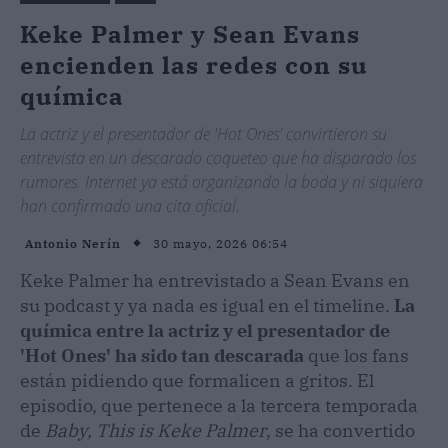
Keke Palmer y Sean Evans
encienden las redes con su
química
La actriz y el presentador de 'Hot Ones' convirtieron su
entrevista en un descarado coqueteo que ha disparado los
rumores. Internet ya está organizando la boda y ni siquiera
han confirmado una cita oficial.
30 mayo, 2026 06:54
Antonio Nerín
Keke Palmer ha entrevistado a Sean Evans en
su podcast y ya nada es igual en el timeline.
La
química entre la actriz y el presentador de
'Hot Ones' ha sido tan descarada
que los fans
están pidiendo que formalicen a gritos. El
episodio, que pertenece a la tercera temporada
de
Baby, This is Keke Palmer
, se ha convertido