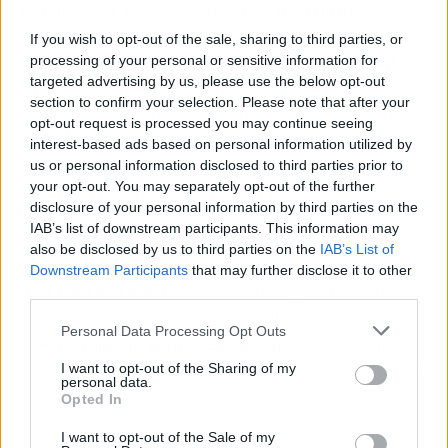
encantador, dos personas con una química
genuina que saben divertirse delante de las
If you wish to opt-out of the sale, sharing to third parties, or
cámaras.
Si acaba en boda o en otro podcast
processing of your personal or sensitive information for
targeted advertising by us, please use the below opt-out
lleno de ironías
, lo sabremos en las próximas
section to confirm your selection. Please note that after your
semanas. Mientras tanto, disfrutemos del mejor
opt-out request is processed you may continue seeing
slow burn
que nos ha dado 2026.
interest-based ads based on personal information utilized by
us or personal information disclosed to third parties prior to
El chisme en 3 claves (TL;DR)
your opt-out. You may separately opt-out of the further
disclosure of your personal information by third parties on the
IAB’s list of downstream participants. This information may
👀
¿Quiénes son los protagonistas?
Keke Palmer, actriz y
also be disclosed by us to third parties on the
IAB’s List of
presentadora, y Sean Evans, el rey de las alitas picantes.
Downstream Participants
that may further disclose it to other
🔥
¿Cuál es el drama?
Su entrevista en el podcast de Keke fue
third parties.
un descarado coqueteo que ha disparado los rumores.
Personal Data Processing Opt Outs
📲
¿Por qué todo internet habla de esto?
Porque los fans ya
I want to opt-out of the Sharing of my
hacen campaña para que se casen y la madre de ella ha dado el
personal data.
visto bueno.
Opted In
I want to opt-out of the Sale of my