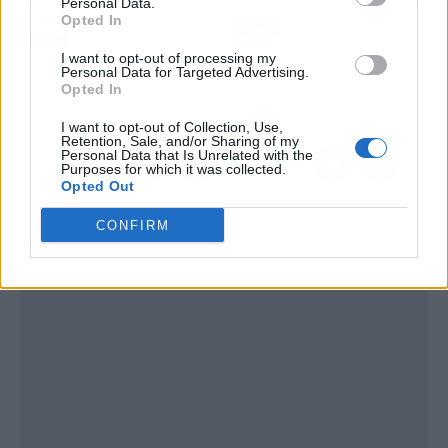
Personal Data.
Artículo anterior
Artículo siguiente
Opted In
Los 10 lugares
La IA de recetas
abandonados más
saludables que cambia
I want to opt-out of processing my
espectaculares del
tres ingredientes y te
Personal Data for Targeted Advertising.
Opted In
mundo
ahorra dinero
I want to opt-out of Collection, Use,
Retention, Sale, and/or Sharing of my
Personal Data that Is Unrelated with the
Purposes for which it was collected.
Opted Out
CONFIRM