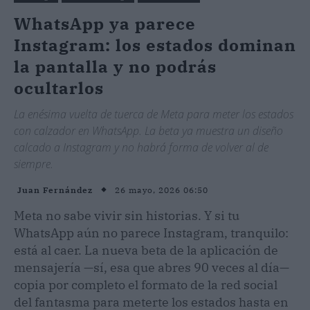
WhatsApp ya parece
Instagram: los estados dominan
la pantalla y no podrás
ocultarlos
La enésima vuelta de tuerca de Meta para meter los estados
con calzador en WhatsApp. La beta ya muestra un diseño
calcado a Instagram y no habrá forma de volver al de
siempre.
26 mayo, 2026 06:50
Juan Fernández
Meta no sabe vivir sin historias. Y si tu
WhatsApp aún no parece Instagram, tranquilo:
está al caer. La nueva beta de la aplicación de
mensajería —sí, esa que abres 90 veces al día—
copia por completo el formato de la red social
del fantasma para meterte los estados hasta en