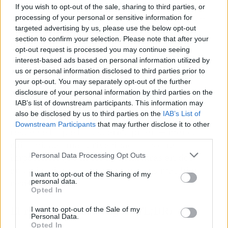
estar metiendo con calzador un formato que
If you wish to opt-out of the sale, sharing to third parties, or
funciona de maravilla en otra parte, pero que
processing of your personal or sensitive information for
targeted advertising by us, please use the below opt-out
aquí chirría. Como ponerle ruedas de
section to confirm your selection. Please note that after your
monopatín a una bicicleta.
opt-out request is processed you may continue seeing
interest-based ads based on personal information utilized by
Hype-O-Meter
us or personal information disclosed to third parties prior to
your opt-out. You may separately opt-out of the further
Nivel de hype: 3/10.
Meta sigue empeñada en
disclosure of your personal information by third parties on the
IAB’s list of downstream participants. This information may
que uses los estados como si no tuvieras
also be disclosed by us to third parties on the
IAB’s List of
Instagram. El rediseño es invasivo y no
Downstream Participants
that may further disclose it to other
resuelve lo que los usuarios piden — menos
third parties.
ruido visual, más privacidad—. Es otra
Personal Data Processing Opt Outs
imposición que huele a vuelta atrás en dos
actualizaciones, así que el hype es más bien
I want to opt-out of the Sharing of my
resignación.
personal data.
Opted In
El resumen para vagos (TL;DR)
I want to opt-out of the Sale of my
Personal Data.
Opted In